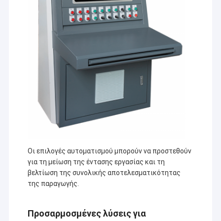
Μηχανή επιστρώματος εξώθησης
στρώσης με ακονισμό, μαζί με περισσότερους εταίρους,
θα δημιουργήσουμε ένα καλύτερο μέλλον μέσω πιο
έξυπνων, πιο αποδοτικών και πιο αξιόπιστων λύσεων.
μηχάνημα επίστρωσης του χαρτιού
Πλαισιωμένη διπλάσιο μηχανή τοποθέτησης σε στρώματα
Μέρη μηχανών ελασματοποίησης
Φγμένη λειωμένο μέταλλο μηχανή υφάσματος
Οι επιλογές αυτοματισμού μπορούν να προστεθούν
για τη μείωση της έντασης εργασίας και τη
βελτίωση της συνολικής αποτελεσματικότητας
της παραγωγής.
Προσαρμοσμένες λύσεις για