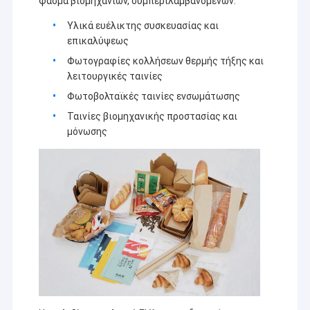
φάσμα βιομηχανιών, συμπεριλαμβανομένων:
Υλικά ευέλικτης συσκευασίας και
επικαλύψεως
Φωτογραφίες κολλήσεων θερμής τήξης και
λειτουργικές ταινίες
Φωτοβολταϊκές ταινίες ενσωμάτωσης
Ταινίες βιομηχανικής προστασίας και
μόνωσης
Σπίτι
Η Jiangsu Laiyi Packing Machinery Co., Ltd ιδρύθηκε το
Προϊόντα
2007 και μετακόμισε στην επαρχία Jintan το 2015. The
new factory with enlarged scale and advanced
Περίπου εμείς
technology has improved its brand influence and become