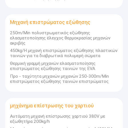
Μηχανή επιστρώματος εξώθησης
250m/Min πολυστρωματικός εξώθησης
ελασματοποίησης έλεγχος θερμοκρασίας μηχανών
ακριβής
450kg/H μηχανή επιστρώματος εξώθησης πλαστικών
ταινιών για τα διαβρωτικά πολυμερή σώματα
Θερμική γραμμή μηχανών ελασματοποίησης
επιστρώματος εξώθησης ταινιών της EVA
Προ - ταχύτητα μηχανών μηχανών 250-300m/Min
επιστρώματος εξώθησης ταινιών επιστρώματος
Σπίτι
μηχάνημα επίστρωσης του χαρτιού
Η Jiangsu Laiyi Packing Machinery Co., Ltd ιδρύθηκε το
Προϊόντα
2007 και μετακόμισε στην επαρχία Jintan το 2015. The
Αυτόματη μηχανή επίστρωσης χαρτιού 380V με
new factory with enlarged scale and advanced
Περίπου εμείς
εξωθητήρα 200kg/h
technology has improved its brand influence and become