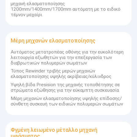
μηχανή ελασματοποίησης
Μηχανή επιστρώματος εξώθησης
στρώσης με ακονισμό, μαζί με περισσότερους εταίρους,
1200mm/1400mm/1700mm αυτόματη με το ειδικό
θα δημιουργήσουμε ένα καλύτερο μέλλον μέσω πιο
τέμνον μαχαίρι
έξυπνων, πιο αποδοτικών και πιο αξιόπιστων λύσεων.
μηχάνημα επίστρωσης του χαρτιού
Πλαισιωμένη διπλάσιο μηχανή τοποθέτησης σε στρώματα
Μέρη μηχανών ελασματοποίησης
Μέρη μηχανών ελασματοποίησης
Αυτόματος μετατροπέας οθόνης για την ευκολότερη
λειτουργία εξωθητών για την επεξεργασία των
Φγμένη λειωμένο μέταλλο μηχανή υφάσματος
διαβρωτικών πολυμερών σωμάτων
Τύπος Rewinder τριβής μερών μηχανών
ελασματοποίησης υψηλής ακρίβειας/κύλινδρος
Υψηλή βίδα Presision της μηχανής τοποθέτησης σε
στρώματα εξώθησης για την εύκαμπτη συσκευασία
Μέρη μηχανών ελασματοποίησης υψηλής επίδοσης/
σύνθετη συσκευή των ειδικών πολυμερών σωμάτων
Φγμένη λειωμένο μέταλλο μηχανή
υφάσματος