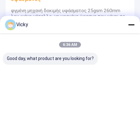
φγμένη μηχανή δοκιμής υφάσματος 25gsm 260mm
λειωμένο μέταλλο, μη υφαμένο ύφασμα που κάνει το
εξεταστικά λευκό και το γκρι μηχανών
Vicky
Ανοξείδωτο 1600mm φγμένη μηχανή υφάσματος
πλάτους λειωμένο μέταλλο για το υλικό φίλτρων
μασκών
6:36 AM
Ύφασμα ψεκασμού λειωμένων μετάλλων/φγμένη
λειωμένο μέταλλο μηχανή υφάσματος, μη υφαμένη
Good day, what product are you looking for?
ενιαία βίδα εγκαταστάσεων κατασκευής υφάσματος
whithe και μπλε,
Φγμένη λειωμένο μέταλλο μη υφαμένη μηχανή
υφάσματος με το φίλτρο διοχετεύοντας με σωλήνες
και μετρώντας συστημάτων καυτών λειωμένων
μετάλλων
Μηχανή ελασματοποίησης επιστρώματος
εξώθησης
Αυτόματος διπλός άξονας μηχανών τοποθέτησης σε