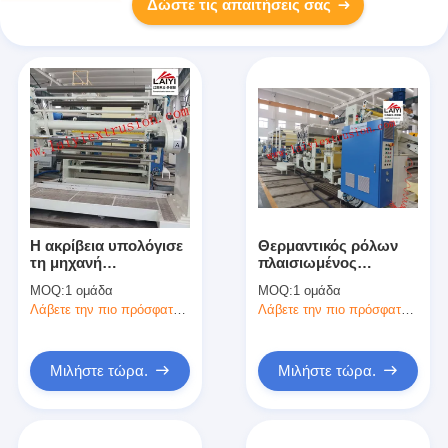
Δώστε τις απαιτήσεις σας
Η ακρίβεια υπολόγισε
Θερμαντικός ρόλων
τη μηχανή
πλαισιωμένος
τοποθέτησης σε
διπλάσιο
MOQ:
1 ομάδα
MOQ:
1 ομάδα
στρώματα Τύπου,
τοποθέτησης σε
Λάβετε την πιο πρόσφατη τιμή
Λάβετε την πιο πρόσφατη τιμή
εξοπλισμός
στρώματα μηχανών
τοποθέτησης σε
αναστροφέας ελέγχου
στρώματα 845μM
εναλλασσόμενου
εμπορικός
ρεύματος ψηφιακός
Μιλήστε τώρα.
Μιλήστε τώρα.
διανυσματικός