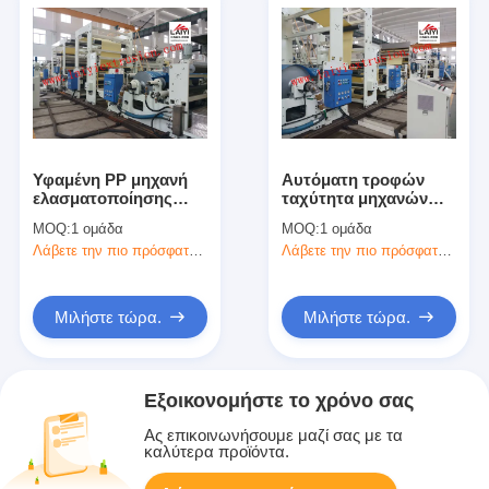
Υφαμένη PP μηχανή
Αυτόματη τροφών
ελασματοποίησης
ταχύτητα μηχανών
τσαντών θερμική,
350m/Min
MOQ:
1 ομάδα
MOQ:
1 ομάδα
καυτή μηχανή
τοποθέτησης σε
Λάβετε την πιο πρόσφατη τιμή
Λάβετε την πιο πρόσφατη τιμή
ελασματοποίησης
στρώματα εγγράφου
380V
πλαισιωμένη διπλάσιο
Μιλήστε τώρα.
Μιλήστε τώρα.
Εξοικονομήστε το χρόνο σας
Ας επικοινωνήσουμε μαζί σας με τα
καλύτερα προϊόντα.