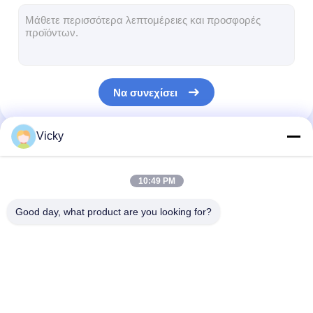
Μηχανή επιστρώματος εξώθησης
μηχάνημα επίστρωσης του χαρτιού
Πλαισιωμένη διπλάσιο μηχανή τοποθέτησης σε στρώματα
Να συνεχίσει
Μέρη μηχανών ελασματοποίησης
Φγμένη λειωμένο μέταλλο μηχανή υφάσματος
Vicky
Οι Κατηγορίες Μας
10:49 PM
Good day, what product are you looking for?
Μηχανή
Μηχανή τοποθέτησης
μηχανή τοποθ
ελασματοποίησης
σε στρώματα
σε στρώματα τ
επιστρώματος
εξώθησης
εξώθησης