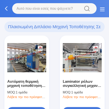
Πλαισιωμένη Διπλάσιο Μηχανή Τοποθέτησης Σε
Στρώματα
(31)
Αυτόματη θερμική
Laminator ρόλων
μηχανή τοποθέτησης
συγκολλητική μηχανή
σε στρώματα ταινιών
επιστρώματος,
MOQ:
1 ομάδα
MOQ:
1 ομάδα
πλαισιωμένη διπλάσιο
μηχανική πλαστική
Λάβετε την πιο πρόσφατη τιμή
Λάβετε την πιο πρόσφατη τιμή
για τα έγγραφα
μηχανή
φωτογραφιών
ελασματοποίησης