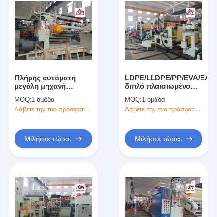
Πλήρης αυτόματη
LDPE/LLDPE/PP/EVA/EAA
μεγάλη μηχανή
διπλό πλαισιωμένο
τοποθέτησης σε
τοποθετώντας σε
MOQ:
1 ομάδα
MOQ:
1 ομάδα
στρώματα μεγέθους
στρώματα Laminator
Λάβετε την πιο πρόσφατη τιμή
Λάβετε την πιο πρόσφατη τιμή
με το ειδικό σχέδιο
ρόλων μηχανών
βιδών
θερμικό
Μιλήστε τώρα.
Μιλήστε τώρα.
Σπίτι
Προϊόντα
Περίπου εμείς