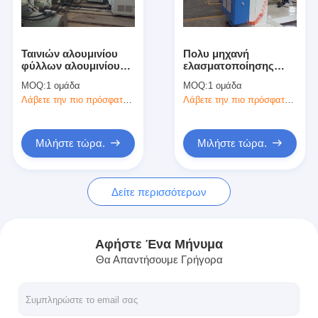
Γύρος εργοστασίων
Ποιοτικός έλεγχος
Ταινιών αλουμινίου
Πολυ μηχανή
φύλλων αλουμινίου
ελασματοποίησης
Μας ελάτε σε επαφή με
πλαισιωμένη διπλάσιο
φύλλων στρώματος,
MOQ:
1 ομάδα
MOQ:
1 ομάδα
τοποθέτησης σε
αυτόματη
Λάβετε την πιο πρόσφατη τιμή
Λάβετε την πιο πρόσφατη τιμή
στρώματα ενέργεια
ελασματοποίηση
Νέα
μεγέθους μηχανών
μεγάλη - αποταμίευση
Μιλήστε τώρα.
Μιλήστε τώρα.
Μηχανή ελασματοποίησης επιστρώματος εξώθησης
Δείτε περισσότερων
Μηχανή τοποθέτησης σε στρώματα εξώθησης
μηχανή τοποθέτησης σε στρώματα ταινιών
Αφήστε Ένα Μήνυμα
Θα Απαντήσουμε Γρήγορα
πλαστική μηχανή ελασματοποίησης
Μηχανή ελασματοποίησης επιστρώματος