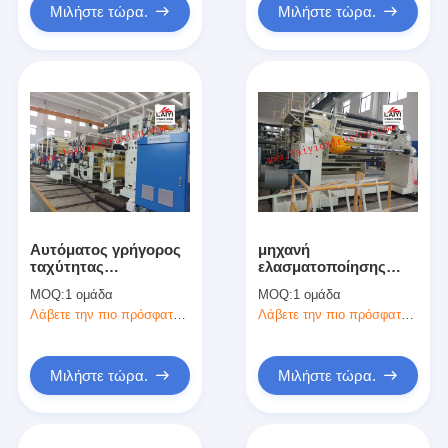
Μιλήστε τώρα.
Μιλήστε τώρα.
Αυτόματος γρήγορος
μηχανή
ταχύτητας
ελασματοποίησης
πλαισιωμένος
1200mm/1400mm/1700mm
MOQ:
1 ομάδα
MOQ:
1 ομάδα
διπλάσιο
αυτόματη με το ειδικό
Λάβετε την πιο πρόσφατη τιμή
Λάβετε την πιο πρόσφατη τιμή
τοποθέτησης σε
τέμνον μαχαίρι
στρώματα έλεγχος
συνδέσμων μηχανών
μηχανών ολόκληρος
Μιλήστε τώρα.
Μιλήστε τώρα.