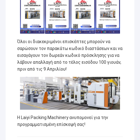
Όλοι οι διακεκριμένοι επισκέπτες μπορούν να
σαρώσουν τον παρακάτω κωδικό διαστάσεων και να
εισαγάγουν τον δωρεάν κωδικό πρόσκλησης για να
λάβουν απαλλαγή από το τέλος εισόδου 100 γιουάν,
πριν από τις 9 Απριλίου!
Σπίτι
Η Laiyi Packing Machinery ανυπομονεί για την
Η Jiangsu Laiyi Packing Machinery Co., Ltd ιδρύθηκε το
Προϊόντα
2007 και μετακόμισε στην επαρχία Jintan το 2015. The
προγραμματισμένη επίσκεψή σας!
new factory with enlarged scale and advanced
Περίπου εμείς
technology has improved its brand influence and become