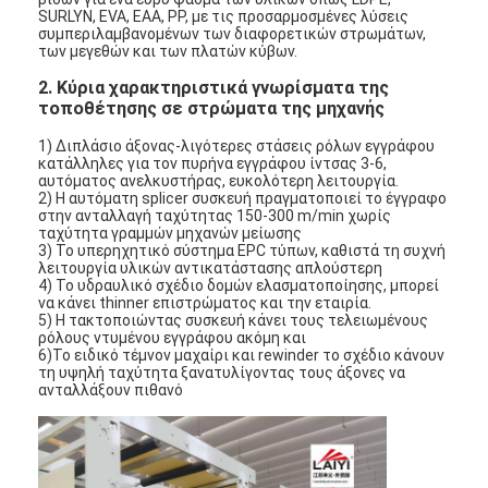
SURLYN, EVA, EAA, PP, με τις προσαρμοσμένες λύσεις
συμπεριλαμβανομένων των διαφορετικών στρωμάτων,
των μεγεθών και των πλατών κύβων.
2. Κύρια χαρακτηριστικά γνωρίσματα της
τοποθέτησης σε στρώματα της μηχανής
1) Διπλάσιο άξονας-λιγότερες στάσεις ρόλων εγγράφου
κατάλληλες για τον πυρήνα εγγράφου ίντσας 3-6,
αυτόματος ανελκυστήρας, ευκολότερη λειτουργία.
2) Η αυτόματη splicer συσκευή πραγματοποιεί το έγγραφο
στην ανταλλαγή ταχύτητας 150-300 m/min χωρίς
ταχύτητα γραμμών μηχανών μείωσης
3) Το υπερηχητικό σύστημα EPC τύπων, καθιστά τη συχνή
λειτουργία υλικών αντικατάστασης απλούστερη
4) Το υδραυλικό σχέδιο δομών ελασματοποίησης, μπορεί
να κάνει thinner επιστρώματος και την εταιρία.
5) Η τακτοποιώντας συσκευή κάνει τους τελειωμένους
ρόλους ντυμένου εγγράφου ακόμη και
6)Το ειδικό τέμνον μαχαίρι και rewinder το σχέδιο κάνουν
τη υψηλή ταχύτητα ξανατυλίγοντας τους άξονες να
ανταλλάξουν πιθανό