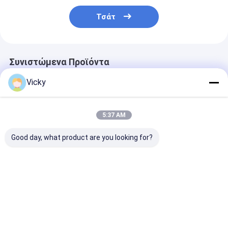
Μηχανή επιστρώματος εξώθησης
Τσάτ
μηχάνημα επίστρωσης του χαρτιού
Πλαισιωμένη διπλάσιο μηχανή τοποθέτησης σε στρώματα
Συνιστώμενα Προϊόντα
Μέρη μηχανών ελασματοποίησης
Vicky
Φγμένη λειωμένο μέταλλο μηχανή υφάσματος
5:37 AM
Good day, what product are you looking for?
Flexible Packaging
Απλή μηχανή
Θερμική Bopp
Tandem Co-
ελασματοποίησης
ταινιών πλασ
extrusion
λειτουργίας
ελασματοποί
Laminating Machine
αυτόματη θερμική
μηχανή
για τον πυρήνα
τοποθέτησης
Καλύτερη τιμή
Καλύτερη τιμή
Καλύτερη 
εγγράφου ίντσας 3-6
στρώματα φύ
μηχανών πλασ