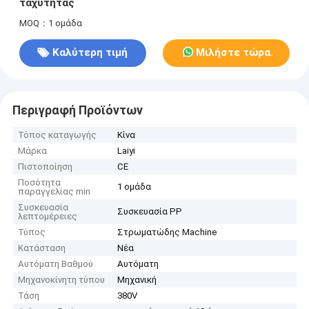
ταχύτητας
MOQ：1 ομάδα
Καλύτερη τιμή
Μιλήστε τώρα.
Περιγραφή Προϊόντων
Τόπος καταγωγής
Κίνα
Μάρκα
Laiyi
Πιστοποίηση
CE
Ποσότητα
1 ομάδα
παραγγελίας min
Συσκευασία
Συσκευασία PP
λεπτομέρειες
Τύπος
Στρωματώδης Machine
Κατάσταση
Νέα
Αυτόματη Βαθμού
Αυτόματη
Μηχανοκίνητη τύπου
Μηχανική
Τάση
380V