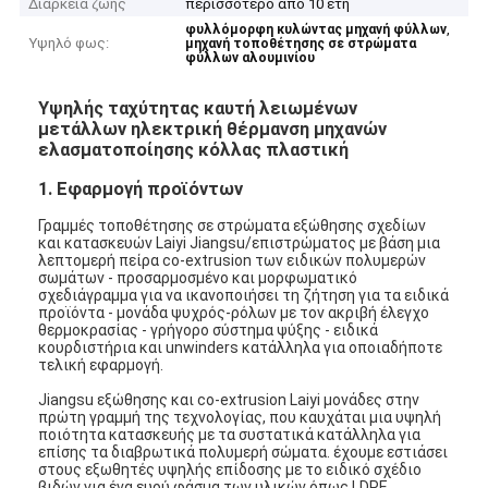
Διάρκεια ζωής
περισσότερο από 10 έτη
,
φυλλόμορφη κυλώντας μηχανή φύλλων
Υψηλό φως:
μηχανή τοποθέτησης σε στρώματα
φύλλων αλουμινίου
Υψηλής ταχύτητας καυτή λειωμένων
μετάλλων ηλεκτρική θέρμανση μηχανών
ελασματοποίησης κόλλας πλαστική
1. Εφαρμογή προϊόντων
Γραμμές τοποθέτησης σε στρώματα εξώθησης σχεδίων
και κατασκευών Laiyi Jiangsu/επιστρώματος με βάση μια
λεπτομερή πείρα co-extrusion των ειδικών πολυμερών
σωμάτων - προσαρμοσμένο και μορφωματικό
σχεδιάγραμμα για να ικανοποιήσει τη ζήτηση για τα ειδικά
προϊόντα - μονάδα ψυχρός-ρόλων με τον ακριβή έλεγχο
θερμοκρασίας - γρήγορο σύστημα ψύξης - ειδικά
κουρδιστήρια και unwinders κατάλληλα για οποιαδήποτε
τελική εφαρμογή.
Jiangsu εξώθησης και co-extrusion Laiyi μονάδες στην
πρώτη γραμμή της τεχνολογίας, που καυχάται μια υψηλή
ποιότητα κατασκευής με τα συστατικά κατάλληλα για
επίσης τα διαβρωτικά πολυμερή σώματα. έχουμε εστιάσει
στους εξωθητές υψηλής επίδοσης με το ειδικό σχέδιο
βιδών για ένα ευρύ φάσμα των υλικών όπως LDPE,