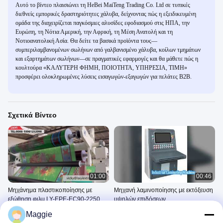
Αυτό το βίντεο πλαισιώνει τη HeBei MaiTeng Trading Co. Ltd σε τυπικές
διεθνείς εμπορικές δραστηριότητες χάλυβα, δείχνοντας πώς η εξειδικευμένη
ομάδα της διαχειρίζεται παγκόσμιες αλυσίδες εφοδιασμού στις ΗΠΑ, την
Ευρώπη, τη Νότια Αμερική, την Αφρική, τη Μέση Ανατολή και τη
Νοτιοανατολική Ασία. Θα δείτε τα βασικά προϊόντα τους—
συμπεριλαμβανομένων σωλήνων από γαλβανισμένο χάλυβα, κοίλων τμημάτων
και εξαρτημάτων σωλήνων—σε πραγματικές εφαρμογές και θα μάθετε πώς η
κουλτούρα «ΚΑΛΥΤΕΡΗ ΦΗΜΗ, ΠΟΙΟΤΗΤΑ, ΥΠΗΡΕΣΙΑ, ΤΙΜΗ»
προσφέρει ολοκληρωμένες λύσεις εισαγωγών-εξαγωγών για πελάτες B2B.
Σχετικά Βίντεο
01:00
00:46
Μηχάνημα πλαστικοποίησης με
Μηχανή λαμινοποίησης με εκτόξευση
εξώθηση φιλμ LY-EPE-EC90-2250
υψηλών επιδόσεων
EPE
Video
Μηχανή Πλαστικοποίησης
Maggie
Εξώθησης
April 29, 2022