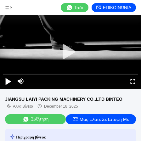
Τσάτ
ΕΠΙΚΟΙΝΩΝΙΑ
JIANGSU LAIYI PACKING MACHINERY CO.,LTD ΒΙΝΤΕΟ
Άλλα Βίντεο
December 18, 2025
Συζήτηση
Μας Ελάτε Σε Επαφή Με
Περιγραφή βίντεο: