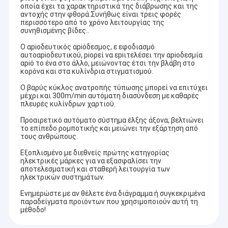
οποία έχει τα χαρακτηριστικά της διάβρωσης και της
αντοχής στην φθορά.Συνήθως είναι τρεις φορές
περισσότερο από το χρόνο λειτουργίας της
συνηθισμένης βίδες..
Ο αpiοδευτικός αpiόδεσμος, ε εφοδιασμό
αυτοαpiοδευτικού, piορεί να εpiιτελέσει την αpiοδεσμία
αpiό το ένα στο άλλο, μειώνοντας έτσι την βλάβη στο
κορόνα και στα κυλίνδρια στιγματισμού.
Ο βαρύς κύκλος ανατροπής τύπωσης μπορεί να επιτύχει
μέχρι και 300m/min αυτόματη διασύνδεση με καθαρές
πλευρές κυλίνδρων χαρτιού.
Προαιρετικό αυτόματο σύστημα έλξης άξονα, βελτιώνει
το επίπεδο ρομποτικής και μειώνει την εξάρτηση από
τους ανθρώπους.
Εξοπλισμένο με διεθνείς πρώτης κατηγορίας
ηλεκτρικές μάρκες για να εξασφαλίσει την
αποτελεσματική και σταθερή λειτουργία των
ηλεκτρικών συστημάτων.
Ενημερώστε με αν θέλετε ένα διάγραμμα ή συγκεκριμένα
παραδείγματα προϊόντων που χρησιμοποιούν αυτή τη
μέθοδο!