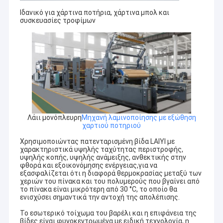
Ιδανικό για χάρτινα ποτήρια, χάρτινα μπολ και
συσκευασίες τροφίμων
Λάιι μονόπλευρη
Μηχανή λαμινοποίησης με εξώθηση
χαρτιού ποτηριού
Χρησιμοποιώντας πατενταρισμένη βίδα LAlYl με
χαρακτηριστικά υψηλής ταχύτητας περιστροφής,
υψηλής κοπής, υψηλής ανάμειξης, ανθεκτικής στην
φθορά και εξοικονόμησης ενέργειας,για να
εξασφαλίζεται ότι η διαφορά θερμοκρασίας μεταξύ των
χεριών του πίνακα και του πολυμερούς που βγαίνει από
το πίνακα είναι μικρότερη από 30 °C, το οποίο θα
ενισχύσει σημαντικά την αντοχή της απολέπισης.
Το εσωτερικό τοίχωμα του βαρέλι και η επιφάνεια της
βίδες είναι φυγοκεντρωμένα με ειδική τεχνολογία, η