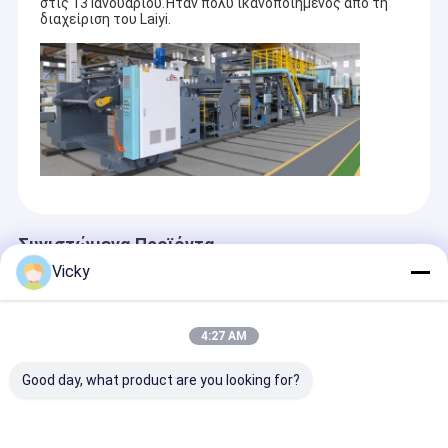
στις 13 Ιανουαρίου.Ήταν πολύ ικανοποιημένος από τη
διαχείριση του Laiyi.
Συνιστώμενα Προϊόντα
Vicky
4:27 AM
Good day, what product are you looking for?
Μηχανή
Εύκαμπτη μηχανή
China Top Fac
πλαστικοποίησης
πλαστικοποίησης
Μηχανή