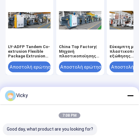
LY-ADFP Tandem Co-
China Top Factory|
Εύκαμπτη μηχ
extrusion Flexible
Μηχανή
πλαστικοποί
Package Extrusion
πλαστικοποίησης
εξώθησης
And Lamination
με εξώθηση φιλμ
συσκευασίας 
Machine
απελευθέρωσης
Αποστολή ερώτησης
Αποστολή ερώτησης
Αποστολή ε
πλέγματος
Αρχική
Περίπου
επαφή
Desktop
Σελίδα
εμείς
Site
Vicky
Sitemap
Πολιτική απορρήτου
Ποιότητα
Μηχανή ελασματοποίησης επιστρώματος εξώθησης
Κίνα εργοστάσιο.Copyright © 2026 JIANGSU LAIYI PACKING
7:08 PM
MACHINERY CO.,LTD.. All Rights Reserved.
Good day, what product are you looking for?