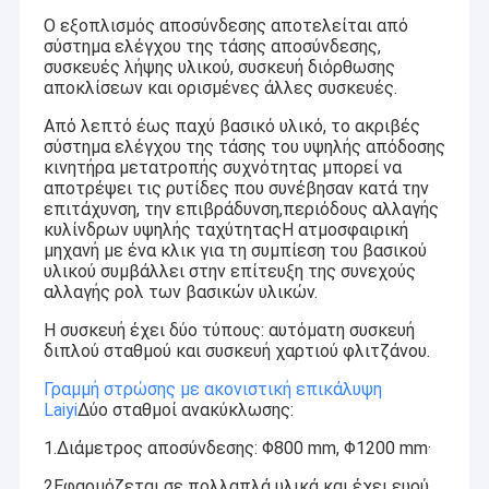
Ο εξοπλισμός αποσύνδεσης αποτελείται από
σύστημα ελέγχου της τάσης αποσύνδεσης,
συσκευές λήψης υλικού, συσκευή διόρθωσης
αποκλίσεων και ορισμένες άλλες συσκευές.
Από λεπτό έως παχύ βασικό υλικό, το ακριβές
σύστημα ελέγχου της τάσης του υψηλής απόδοσης
κινητήρα μετατροπής συχνότητας μπορεί να
αποτρέψει τις ρυτίδες που συνέβησαν κατά την
επιτάχυνση, την επιβράδυνση,περιόδους αλλαγής
κυλίνδρων υψηλής ταχύτηταςΗ ατμοσφαιρική
μηχανή με ένα κλικ για τη συμπίεση του βασικού
υλικού συμβάλλει στην επίτευξη της συνεχούς
αλλαγής ρολ των βασικών υλικών.
Η συσκευή έχει δύο τύπους: αυτόματη συσκευή
διπλού σταθμού και συσκευή χαρτιού φλιτζάνου.
Γραμμή στρώσης με ακονιστική επικάλυψη
Laiyi
Δύο σταθμοί ανακύκλωσης:
1.Διάμετρος αποσύνδεσης: Φ800 mm, Φ1200 mm·
2Εφαρμόζεται σε πολλαπλά υλικά και έχει ευρύ