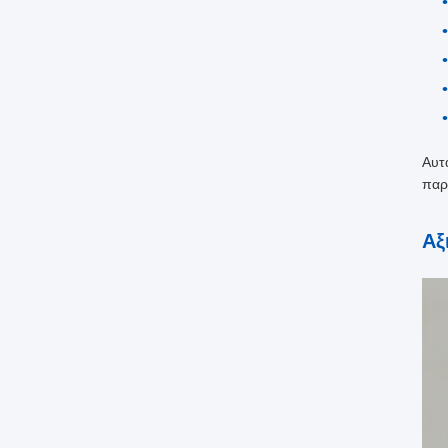
Αυτ
παρ
Αξ