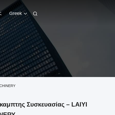
ς
Greek
MACHINERY
αμπτης Συσκευασίας – LAIYI
NERY