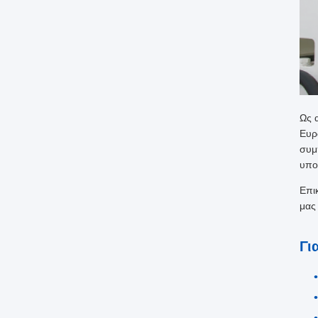
Ως 
Ευρ
συμ
υπο
Επι
μας
Γι