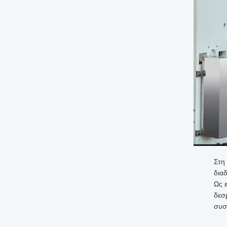
Στη
δια
Ως 
δεσ
συσ