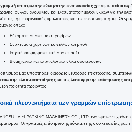
α
γραμμή επίστρωσης εύκαμπτης συσκευασίας
χρησιμοποιείται ευρ
βράνης, φύλλου αλουμινίου και ελασματοποιημένων υλικών για την ενί
μότητα, της επιφανειακής ομαλότητας και της εκτυπωσιμότητας. Οι γραμ
ρμογές όπως:
Εύκαμπτη συσκευασία τροφίμων
Συσκευασία χάρτινων κυπέλλων και μπολ
Ιατρική και φαρμακευτική συσκευασία
Βιομηχανικά και καταναλωτικά υλικά συσκευασίας
ξοπλισμός μας υποστηρίζει διάφορες μεθόδους επίστρωσης, συμπεριλ
στρωσης ελασματοποίησης
και της
λειτουργικής επίστρωσης επι
θερή ποιότητα προϊόντος.
σικά πλεονεκτήματα των γραμμών επίστρωσης
IANGSU LAIYI PACKING MACHINERY CO., LTD. ενσωματώνει χρόνια κατ
οματισμού. Οι
γραμμές επίστρωσης εύκαμπτης συσκευασίας
μας π