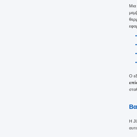
Μι
μεμ
θερ
εφα
Ο ε
επί
στα
Βα
Η J
αυτ