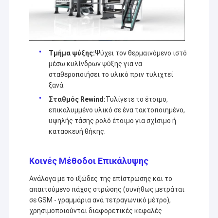
Τμήμα ψύξης:
Ψύχει τον θερμαινόμενο ιστό
μέσω κυλίνδρων ψύξης για να
σταθεροποιήσει το υλικό πριν τυλιχτεί
ξανά.
Σταθμός Rewind:
Τυλίγετε το έτοιμο,
επικαλυμμένο υλικό σε ένα τακτοποιημένο,
υψηλής τάσης ρολό έτοιμο για σχίσιμο ή
κατασκευή θήκης.
Κοινές Μέθοδοι Επικάλυψης
Σπίτι
Ανάλογα με το ιξώδες της επίστρωσης και το
Η Jiangsu Laiyi Packing Machinery Co., Ltd ιδρύθηκε το
Προϊόντα
απαιτούμενο πάχος στρώσης (συνήθως μετράται
2007 και μετακόμισε στην επαρχία Jintan το 2015. The
σε GSM - γραμμάρια ανά τετραγωνικό μέτρο),
new factory with enlarged scale and advanced
Περίπου εμείς
technology has improved its brand influence and become
χρησιμοποιούνται διαφορετικές κεφαλές