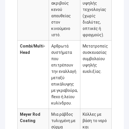
ακριβούς
υψηλής
Μηχανή επιστρώματος εξώθησης
στρώσης με ακονισμό, μαζί με περισσότερους εταίρους,
θα δημιουργήσουμε ένα καλύτερο μέλλον μέσω πιο
κενού
τεχνολογίας
έξυπνων, πιο αποδοτικών και πιο αξιόπιστων λύσεων.
απευθείας
(χωρίς
μηχάνημα επίστρωσης του χαρτιού
στον
διαλύτες,
κινούμενο
οπτικές ή
Πλαισιωμένη διπλάσιο μηχανή τοποθέτησης σε στρώματα
ιστό.
φραγμούς).
Μέρη μηχανών ελασματοποίησης
Combi/Multi-
Αρθρωτά
Μετατροπείς
Head
συστήματα
συσκευασίας
Φγμένη λειωμένο μέταλλο μηχανή υφάσματος
που
συμβολαίου
επιτρέπουν
υψηλής
την εναλλαγή
ευελιξίας.
μεταξύ
επικάλυψης
με γκραβούρα,
flexo ή λείου
κυλίνδρου.
Meyer Rod
Μια ράβδος
Κόλλες με
Coating
τυλιγμένη με
βάση το νερό
σύρμα
και