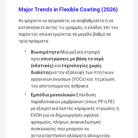
Major Trends in Flexible Coating (2026)
Αν ψάχνετε να αγοράσετε, να αναβαθμίσετε ή να
κατανοήσετε αυτές τις γραμμές, ο κλάδος επί του
παρόντος επικεντρώνεται σε μεγάλο βαθμό σε
τρία πράγματα:
Βιωσιμότητα:
Μια μαζική στροφή
προς
επιστρώσεις με βάση το νερό
(υδατικές).
και
τεχνολογίες χωρίς
διαλύτες
για την εξάλειψη των πτητικών
οργανικών ενώσεων (VOCs) και τη μείωση
του αποτυπώματος άνθρακα.
Εμπόδια μονουλικών:
Επένδυση
παραδοσιακών μεμβρανών (όπως PP ή PE)
με εξαιρετικά λεπτές κεραμικές στρώσεις ή
EVOH για να δημιουργήσει υψηλού
φραγμούς, πλήρως ανακυκλώσιμες
συσκευασίες που μπορούν να
αντικαταστήσουν ελάσματα αλουμινίου