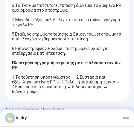
3.Το T-die με πετσέτα/εξτύπωση διανέμει το λιωμένο PP
ομοιόμορφα στο υπόστρωμα.
4.Μονάδα ψύξης ρολ ∆ Ψύχεται και σφυτρώνει γρήγορα
το φιλμ PP.
5Σταθμός στρωματοποίησης ∆ Επικεντρώνει στρώματα
υπό ελεγχόμενη θερμοκρασία και πίεση.
6.Επαναστροφέας Ρολάρει το στρωμένο υλικό για
επεξεργασία κατ' επέκταση.
Ηλεκτρονική γραμμή στρώσης με εκτόξευση ταινιών
PP
1.Τοποθέτηση υποστρώματος → 2.Συστασία και
εξάντληση ρητίνης PP → 3.Παλύψη με λιώσιμη ταινία →
4.Κρύωση και στερεοποίηση → 5.Λαμινοποίηση →
6.Αναστροφή.
Συνιστώμενα Προϊόντα
Vicky