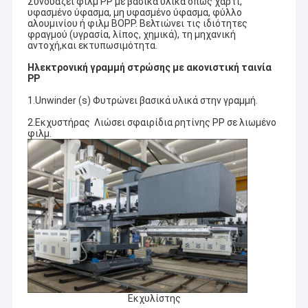
Συνδυάζει φιλμ PP με βασικά υλικά όπως χαρτί,
υφασμένο ύφασμα, μη υφασμένο ύφασμα, φύλλο
αλουμινίου ή φιλμ BOPP. Βελτιώνει τις ιδιότητες
φραγμού (υγρασία, λίπος, χημικά), τη μηχανική
αντοχή,και εκτυπωσιμότητα.
Ηλεκτρονική γραμμή στρώσης με ακονιστική ταινία
PP
1.Unwinder (s) Φυτρώνει βασικά υλικά στην γραμμή.
2.Εκχυστήρας ️ Λιώσει σφαιρίδια ρητίνης PP σε λιωμένο
φιλμ.
Εκχυλίστης