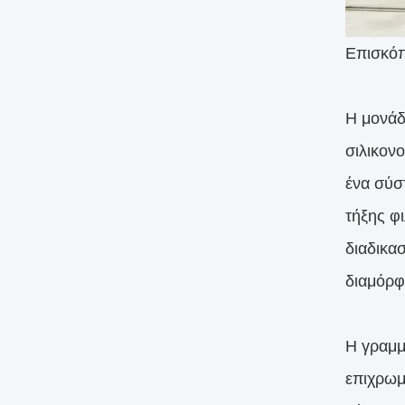
Επισκόπ
Η μονάδ
σιλικον
ένα σύσ
τήξης φ
διαδικα
διαμόρ
Η γραμμ
επιχρωμ