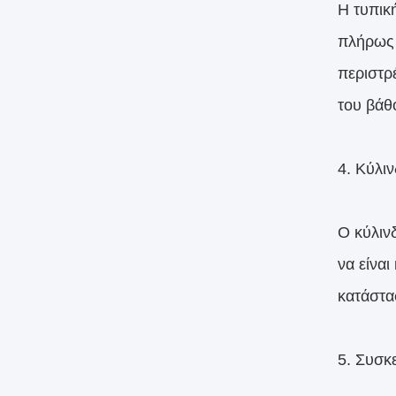
Η τυπικ
πλήρως 
περιστρ
του βάθ
4. Κύλι
Ο κύλιν
να είνα
κατάστα
5. Συσκ