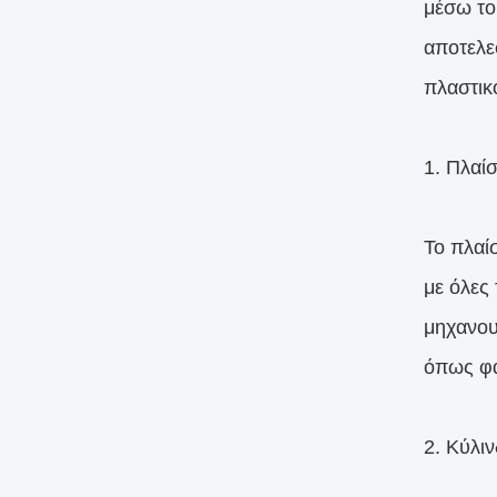
μέσω το
αποτελε
πλαστικο
1. Πλαίσ
Το πλαί
με όλες
μηχανου
όπως φα
2. Κύλι