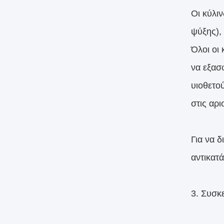
Οι κύλι
ψύξης),
Όλοι οι
να εξασ
υιοθετο
στις αρι
Για να 
αντικατ
3. Συσκ