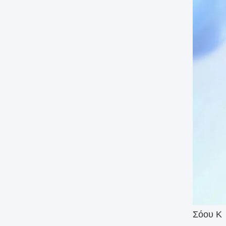
Σόου Κ