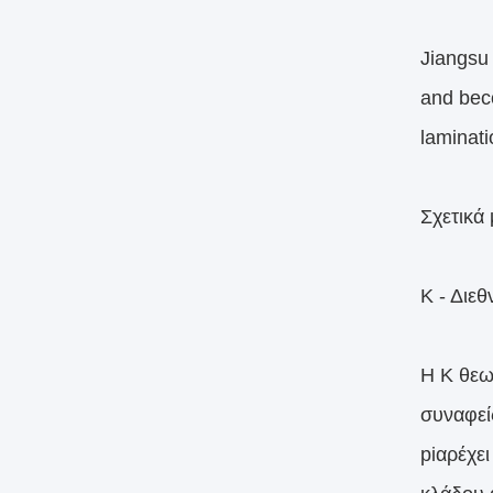
Jiangsu
and beco
laminati
Σχετικά
Κ - Διε
Η K θεω
συναφείς
piαρέχε