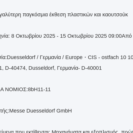
εγαλύτερη παγκόσμια έκθεση πλαστικών και καουτσούκ
νία: 8 Οκτωβρίου 2025 - 15 Οκτωβρίου 2025 09:00Από τι
ία:Duesseldorf / Γερμανία / Europe・CIS - ostfach 10 
61, D-40474, Dusseldorf, Γερμανία- D-40001
Α ΝΟΜΙΟΣ:8bH11-11
τής:Messe Duesseldorf GmbH
είμενα που εκτίθενται: Μηχανήματα και εξοπλισμός, πρώτ