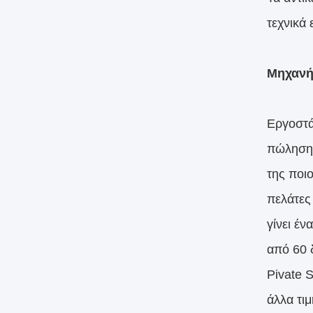
τεχνικά
Μηχανή
Εργοστά
πώληση
της ποιο
πελάτες
γίνει έν
από 60 δ
Pivate 
άλλα τιμ