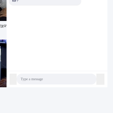
for?
Μηχανών Συσκευών Λάιι)
Photo