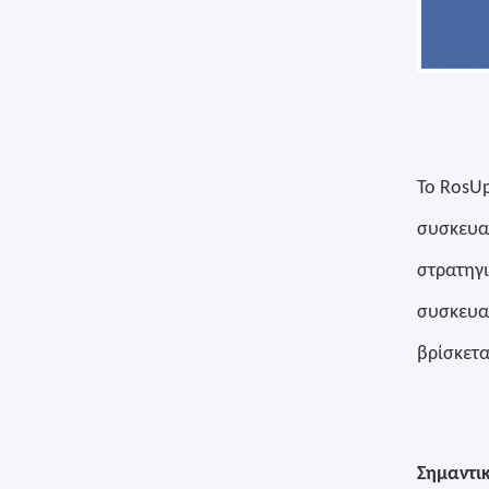
Το RosUp
συσκευασ
στρατηγι
συσκευασ
βρίσκετα
Σημαντικ