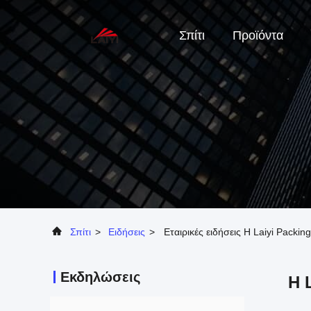
Σπίτι
Προϊόντα
Σπίτι
>
Ειδήσεις
>
Εταιρικές ειδήσεις Η Laiyi Pack
Εκδηλώσεις
Η 