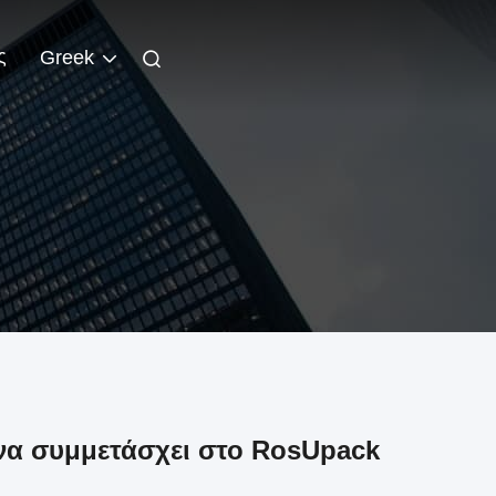
ς
Greek
 να συμμετάσχει στο RosUpack