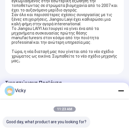
εγκωμιασμένος στην εσωτερική εξώθηση την
τοποθετώντας σε στρώματα βιομηχανία από το 2007 και
έχει το αυξανόμενο μερίδιο αγοράς.
Σαν όλο και περισσότερες σχέσεις συνεργασίας με τις
ξένες επιχειρήσεις, Jiangsu Laiyi έχει καθιερώσει μια
καλή φήμη στην αγορά interenational.
Το Jiangsu LAIYI λειτουργεί να γίνει ένα από τα
μηχανήματα συσκευασίας πρώτης θέσης
manufacturesrs στον κόσμο από την ποιότητα
professinal και την ανώτερη υπηρεσία μας.
Τώρα, η νέα διαταγή μας που γίνεται από το νέο σχέδιο
χρώματος ως εικόνα. Συμπαθείτε το νέο σχέδιο μηχανής
μας;;
Συνιστώμενα Προϊόντα
Vicky
11:23 AM
Good day, what product are you looking for?