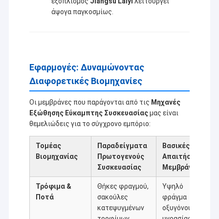
εξοπλισμός
Jiangsu Laiyi
λειτουργεί
άψογα παγκοσμίως.
Εφαρμογές: Δυναμώνοντας
Διαφορετικές Βιομηχανίες
Οι μεμβράνες που παράγονται από τις
Μηχανές
Εξώθησης Εύκαμπτης Συσκευασίας
μας είναι
θεμελιώδεις για το σύγχρονο εμπόριο:
Τομέας
Παραδείγματα
Βασικές
Βιομηχανίας
Πρωτογενούς
Απαιτήσεις
Συσκευασίας
Μεμβράνης
Τρόφιμα &
Θήκες φραγμού,
Υψηλό
Ποτά
σακούλες
φράγμα
κατεψυγμένων
οξυγόνου/
τροφίμων,
υγρασίας,