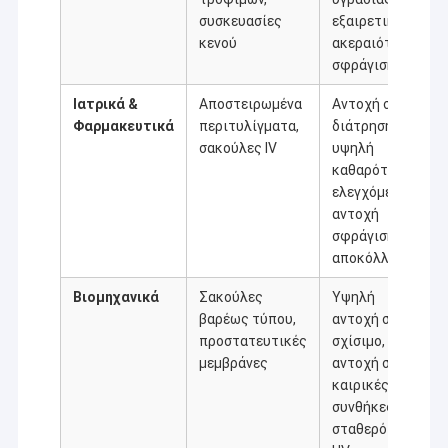
συσκευασίες
εξαιρετική
κενού
ακεραιότητα
σφράγισης
Ιατρικά &
Αποστειρωμένα
Αντοχή σε
Φαρμακευτικά
περιτυλίγματα,
διάτρηση,
σακούλες IV
υψηλή
καθαρότητα,
ελεγχόμενη
αντοχή
σφράγισης/
αποκόλλησης
Βιομηχανικά
Σακούλες
Υψηλή
βαρέως τύπου,
αντοχή σε
προστατευτικές
σχίσιμο,
μεμβράνες
αντοχή στις
καιρικές
συνθήκες,
σταθερότητα