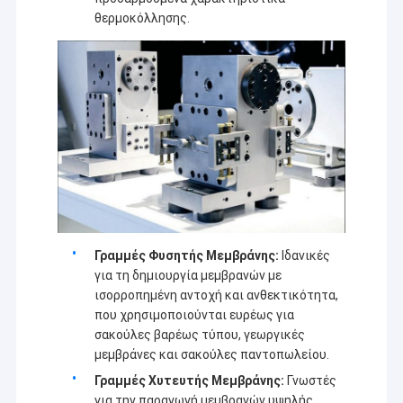
θερμοκόλλησης.
Γραμμές Φυσητής Μεμβράνης:
Ιδανικές
για τη δημιουργία μεμβρανών με
ισορροπημένη αντοχή και ανθεκτικότητα,
Σπίτι
που χρησιμοποιούνται ευρέως για
σακούλες βαρέως τύπου, γεωργικές
Η Jiangsu Laiyi Packing Machinery Co., Ltd ιδρύθηκε το
Προϊόντα
μεμβράνες και σακούλες παντοπωλείου.
2007 και μετακόμισε στην επαρχία Jintan το 2015. The
new factory with enlarged scale and advanced
Περίπου εμείς
Γραμμές Χυτευτής Μεμβράνης:
Γνωστές
technology has improved its brand influence and become
για την παραγωγή μεμβρανών υψηλής