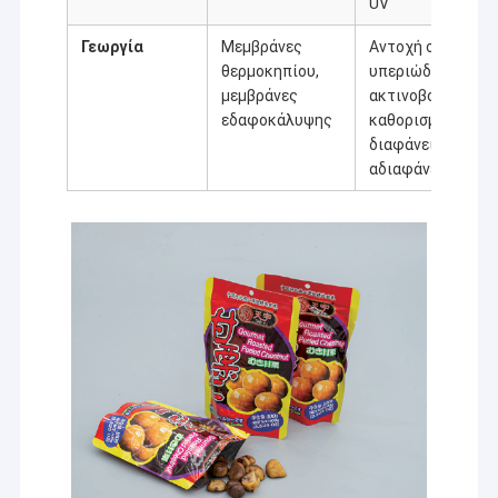
UV
Γεωργία
Μεμβράνες
Αντοχή στην
θερμοκηπίου,
υπεριώδη
μεμβράνες
ακτινοβολία,
εδαφοκάλυψης
καθορισμένη
διαφάνεια/
αδιαφάνεια