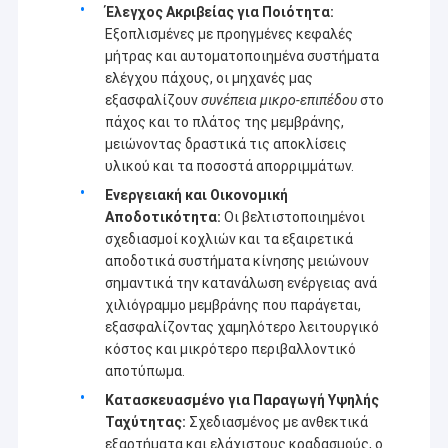
Μηχανή επιστρώματος εξώθησης
Έλεγχος Ακριβείας για Ποιότητα:
στρώσης με ακονισμό, μαζί με περισσότερους εταίρους,
θα δημιουργήσουμε ένα καλύτερο μέλλον μέσω πιο
Εξοπλισμένες με προηγμένες κεφαλές
έξυπνων, πιο αποδοτικών και πιο αξιόπιστων λύσεων.
μηχάνημα επίστρωσης του χαρτιού
μήτρας και αυτοματοποιημένα συστήματα
ελέγχου πάχους, οι μηχανές μας
εξασφαλίζουν
συνέπεια μικρο-επιπέδου
στο
Πλαισιωμένη διπλάσιο μηχανή τοποθέτησης σε στρώματα
πάχος και το πλάτος της μεμβράνης,
μειώνοντας δραστικά τις αποκλίσεις
Μέρη μηχανών ελασματοποίησης
υλικού και τα ποσοστά απορριμμάτων.
Φγμένη λειωμένο μέταλλο μηχανή υφάσματος
Ενεργειακή και Οικονομική
Αποδοτικότητα:
Οι βελτιστοποιημένοι
σχεδιασμοί κοχλιών και τα εξαιρετικά
αποδοτικά συστήματα κίνησης μειώνουν
σημαντικά την κατανάλωση ενέργειας ανά
χιλιόγραμμο μεμβράνης που παράγεται,
εξασφαλίζοντας χαμηλότερο λειτουργικό
κόστος και μικρότερο περιβαλλοντικό
αποτύπωμα.
Κατασκευασμένο για Παραγωγή Υψηλής
Ταχύτητας:
Σχεδιασμένος με ανθεκτικά
εξαρτήματα και ελάχιστους κραδασμούς, ο