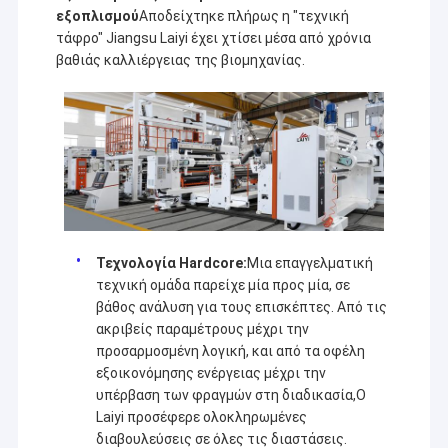
Μηχανή επιστρώματος εξώθησης
στρώσης με ακονισμό, μαζί με περισσότερους εταίρους,
εξοπλισμού
Αποδείχτηκε πλήρως η "τεχνική
θα δημιουργήσουμε ένα καλύτερο μέλλον μέσω πιο
τάφρο" Jiangsu Laiyi έχει χτίσει μέσα από χρόνια
έξυπνων, πιο αποδοτικών και πιο αξιόπιστων λύσεων.
μηχάνημα επίστρωσης του χαρτιού
βαθιάς καλλιέργειας της βιομηχανίας.
Πλαισιωμένη διπλάσιο μηχανή τοποθέτησης σε στρώματα
Μέρη μηχανών ελασματοποίησης
Φγμένη λειωμένο μέταλλο μηχανή υφάσματος
Τεχνολογία Hardcore:
Μια επαγγελματική
τεχνική ομάδα παρείχε μία προς μία, σε
βάθος ανάλυση για τους επισκέπτες. Από τις
ακριβείς παραμέτρους μέχρι την
προσαρμοσμένη λογική, και από τα οφέλη
εξοικονόμησης ενέργειας μέχρι την
υπέρβαση των φραγμών στη διαδικασία,Ο
Laiyi προσέφερε ολοκληρωμένες
διαβουλεύσεις σε όλες τις διαστάσεις.