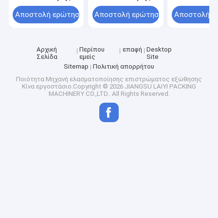
με εξώθηση φιλμ
υγρής ασηπτικής
πολυστρωματ
απελευθέρωσης
συσκευασίας με
μηχάνημα
Αποστολή ερώτησης
Αποστολή ερώτησης
Αποστολή ε
πλέγματος
εξώθηση
πλαστικοποί
εξώθησης
Αρχική
Περίπου
επαφή
Desktop
Σελίδα
εμείς
Site
Sitemap
Πολιτική απορρήτου
Ποιότητα
Μηχανή ελασματοποίησης επιστρώματος εξώθησης
Κίνα εργοστάσιο.Copyright © 2026 JIANGSU LAIYI PACKING
MACHINERY CO.,LTD.. All Rights Reserved.