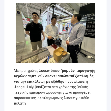
Με προηγμένες λύσεις όπως:
Γραμμές παραγωγής
υγρών ασηπτικών συσκευασιών
και
Εξοπλισμός
για την επικάλυψη με εξώθηση τροφίμων
, η
Σπίτι
Jiangsu Laiyi βασίζεται στα χρόνια της βαθιάς
τεχνικής εμπειρογνωμοσύνης για να προσφέρει
Η Jiangsu Laiyi Packing Machinery Co., Ltd ιδρύθηκε το
Προϊόντα
απρόσκοπτες, ολοκληρωμένες λύσεις για κάθε
2007 και μετακόμισε στην επαρχία Jintan το 2015. The
new factory with enlarged scale and advanced
πελάτη.
Περίπου εμείς
technology has improved its brand influence and become