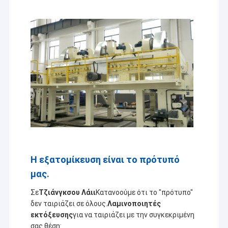
Η εξατομίκευση είναι το πρότυπό
μας.
Σε
Τζιάνγκσου Λάιι
Κατανοούμε ότι το "πρότυπο"
δεν ταιριάζει σε όλους.
Λαμινοποιητές
εκτόξευσης
για να ταιριάζει με την συγκεκριμένη
σας θέση: