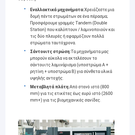
Εναλλακτικά μηχανήματα:
Χρειάζεστε μια
δομή πέντε στρωμάτων σε ένα πέρασμα;
Προσφέρουμε γραμμές Tandem (Double
Station) που καλύπτουν / λαμινοποιούν και
τις δύο πλευρές ή εφαρμόζουν πολλά
στρώματα ταυτόχρονα.
Σάντουιτς στρώση:
Τα μηχανήματα μας
μπορούν εύκολα να εκτελέσουν το
σάντουιτς λαμινάρισμα (υποστρώμα Α +
ρητίνη + υποστρώμα Β) για σύνθετα υλικά
υψηλής αντοχής.
Μεταβλητά πλάτη:
Από στενό ιστό (800
mm) για τις ετικέτες έως ευρύ ιστό (2600
mm+) για τις βιομηχανικές σανίδες.
Σπίτι
Η Jiangsu Laiyi Packing Machinery Co., Ltd ιδρύθηκε το
Προϊόντα
2007 και μετακόμισε στην επαρχία Jintan το 2015. The
new factory with enlarged scale and advanced
Περίπου εμείς
technology has improved its brand influence and become