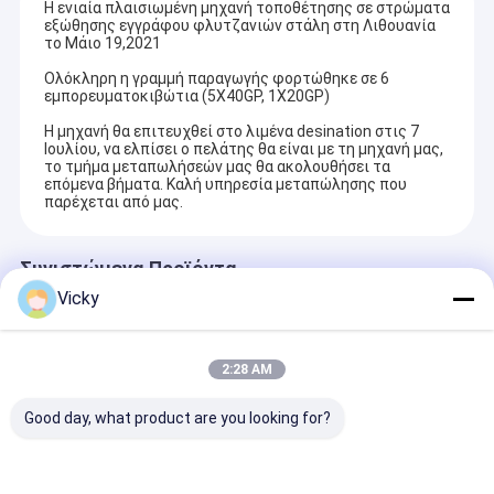
Η ενιαία πλαισιωμένη μηχανή τοποθέτησης σε στρώματα
εξώθησης εγγράφου φλυτζανιών στάλη στη Λιθουανία
το Μάιο 19,2021
Ολόκληρη η γραμμή παραγωγής φορτώθηκε σε 6
εμπορευματοκιβώτια (5X40GP, 1X20GP)
Η μηχανή θα επιτευχθεί στο λιμένα desination στις 7
Ιουλίου, να ελπίσει ο πελάτης θα είναι με τη μηχανή μας,
το τμήμα μεταπωλήσεών μας θα ακολουθήσει τα
επόμενα βήματα. Καλή υπηρεσία μεταπώλησης που
παρέχεται από μας.
Συνιστώμενα Προϊόντα
Vicky
2:28 AM
Good day, what product are you looking for?
Μηχανή
Εύκαμπτη μηχανή
Μηχανή
πλαστικοποίησης
πλαστικοποίησης
ελασματοποί