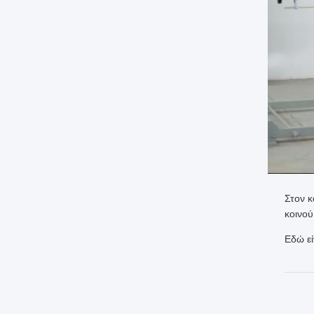
Στον κ
κοινού
Εδώ εί