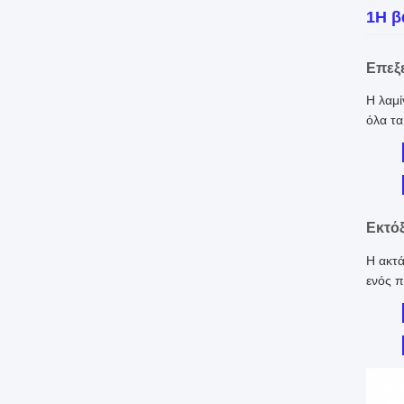
1Η β
Επεξ
Η λαμί
όλα τα
Εκτό
Η ακτά
ενός π