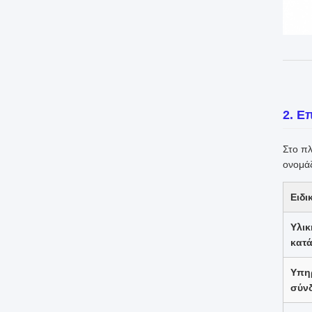
2. Ε
Στο πλ
ονομάζ
Ειδι
Υλικ
κατ
Υπη
σύν