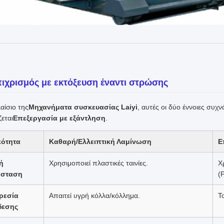
πιχρισμός με εκτόξευση έναντι στρώσης
αίσιο της
Μηχανήματα συσκευασίας Laiyi
, αυτές οι δύο έννοιες συχ
εται
Επεξεργασία με εξάντληση
.
κότητα
Καθαρή/Ελλειπτική Λαμίνωση
Ε
ή
Χρησιμοποιεί πλαστικές ταινίες.
Χ
άσταση
(
ρεσία
Απαιτεί υγρή κόλλα/κόλλημα.
Τ
δεσης