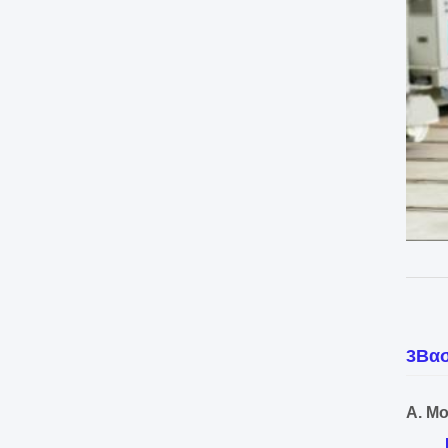
3Βασ
Α. Μ