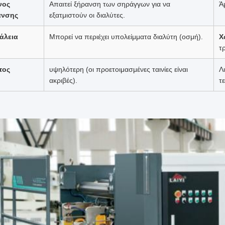
νος
Απαιτεί ξήρανση των σηράγγων για να
Ά
ανσης
εξατμιστούν οι διαλύτες.
άλεια
Μπορεί να περιέχει υπολείμματα διαλύτη (οσμή).
Χ
τ
τος
υψηλότερη (οι προετοιμασμένες ταινίες είναι
Λ
ακριβές).
τε