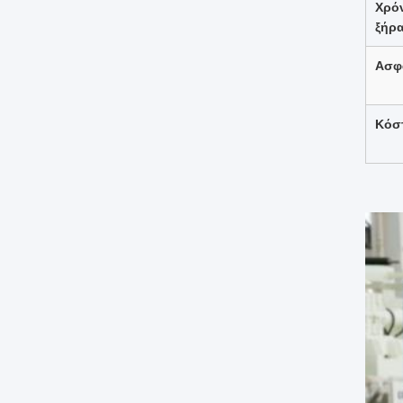
Χρό
ξήρ
Ασφ
Κόσ