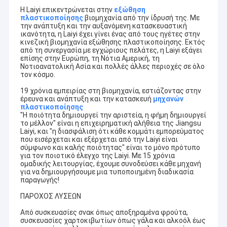
Η Laiyi επικεντρώνεται στην
εξώθηση
πλαστικοποίησης
βιομηχανία από την ίδρυσή της. Με
την ανάπτυξη και την αυξανόμενη κατασκευαστική
ικανότητα, η Laiyi έχει γίνει ένας από τους ηγέτες στην
κινεζική βιομηχανία εξώθησης πλαστικοποίησης. Εκτός
από τη συνεργασία με εγχώριους πελάτες, η Laiyi εξάγει
επίσης στην Ευρώπη, τη Νότια Αμερική, τη
Νοτιοανατολική Ασία και πολλές άλλες περιοχές σε όλο
τον κόσμο.
19 χρόνια εμπειρίας στη βιομηχανία, εστιάζοντας στην
έρευνα και ανάπτυξη και την κατασκευή
μηχανών
πλαστικοποίησης
"Η ποιότητα δημιουργεί την αριστεία, η φήμη δημιουργεί
το μέλλον" είναι η επιχειρηματική αλήθεια της Jiangsu
Laiyi, και "η διασφάλιση ότι κάθε κομμάτι εμπορεύματος
που εισέρχεται και εξέρχεται από την Laiyi είναι
σύμφωνο και καλής ποιότητας" είναι το μόνο πρότυπο
για τον ποιοτικό έλεγχο της Laiyi. Με 15 χρόνια
ομαδικής λειτουργίας, έχουμε συνοδεύσει κάθε μηχανή
για να δημιουργήσουμε μια τυποποιημένη διαδικασία
παραγωγής!
ΠΑΡΟΧΟΣ ΛΥΣΕΩΝ
Από συσκευασίες σνακ όπως αποξηραμένα φρούτα,
συσκευασίες χαρτοκιβωτίων όπως γάλα και αλκοόλ έως