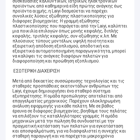
συσκευασίες καλλυντικών, ιατρικών, ηλεκτρονικών
προϊόντων, από καθημερινά είδη πρώτης ανάγκης έως
προϊόντα αιχμής, η Laiyi δεσμεύεται να παρέχει
συνολικές λύσεις εξώθησης πλαστικοποίησης για
διάφορες βιομηχανίες. Η γραμμή εξώθησης
πλαστικοποίησης που παράγεται από την Laiyi, καλύπτει
μια ποικιλία επιλογών όπως μονής κεφαλής, διπλής
κεφαλής, τριπλής κεφαλής, συν-εξώθησης κ.λπ. Με
πλούσιους τύπους μοντέλων, υψηλή ποιότητα και
εξαιρετική απόδοση εξοπλισμού, αποδοτική και
εξαιρετικά αυτοματοποιημένη παραγωγικότητα, μπορεί
να καλύψει τις ανάγκες διαφόρων πελατών για
διαφοροποίηση και προώθηση εξοπλισμού.
ΕΣΩΤΕΡΙΚΗ ΔΙΑΧΕΙΡΙΣΗ
Μετά από δεκαετίες συσσώρευσης τεχνολογίας και τις
σταθερές προσπάθειες εκατοντάδων ανθρώπων της
Laiyi, έχουμε δημιουργήσει ένα σταθερό σύστημα
εξυπηρέτησης. Η ομάδα προπώλησης αποτελείται από
επαγγελματίες μηχανικούς. Παρέχουν ολοκληρωμένη
ανάλυση εφαρμογής για κάθε πελάτη. Με σε βάθος
έρευνα σε διάφορες βιομηχανίες, βοηθάμε τους πελάτες
να επιλέξουν τις καταλληλότερες γραμμές. Η ομάδα
μηχανικών μετά την πώληση θα συνδυαστεί με την
πραγματική κατάσταση των πελατών για εγκατάσταση
και αποσφαλμάτωση, για να διασφαλιστεί η συνεχής και
σταθερή παραγωγή και να παρέχεται μακροχρόνια