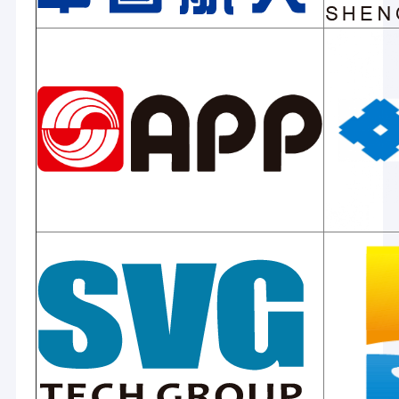
the industry leader in the forefront of China with
Γύρος εργοστασίων
increasing market share in China's extrusion lamination
industry.
Ποιοτικός έλεγχος
Η Laiyi κατασκευάζει μηχανήματα με χαμηλό συνολικό
κόστος ιδιοκτησίας κατά τη διάρκεια ζωής του
εξοπλισμού και χαμηλότερο κόστος λειτουργίας.και στη
Μας ελάτε σε επαφή με
συνέχεια να κατασκευάσει κάθε υψηλότερες
προδιαγραφές και ανοχές με αποτέλεσμα αξεπέραστη
Νέα
ποιότητα του προϊόντοςΑυτό έχει ως αποτέλεσμα την
ταχεία έναρξη λειτουργίας, ταχύτερο ρυθμό εκτέλεσης,
πιο ποιοτικά προϊόντα, λιγότερη σπατάλη, λιγότερο
χρόνο διακοπής και λιγότερες επισκευές.Οι γραμμές
Laiyi έχουν χαμηλότερο κόστος λειτουργίας και
Μηχανή ελασματοποίησης επιστρώματος εξώθησης
υψηλότερη απόδοση επένδυσηςΜε υψηλής απόδοσης
γραμμές και αξιόπιστη υπηρεσία, έχουμε δημιουργήσει
Μηχανή τοποθέτησης σε στρώματα εξώθησης
μεγάλες επιχειρηματικές συνεργασίες με πάνω από 600
πελάτες παγκοσμίως.
μηχανή τοποθέτησης σε στρώματα ταινιών
Στην Laiyi, είμαστε παθιασμένοι με το να βοηθήσουμε
τους πελάτες μας να κάνουν τα προϊόντα τους καλύτερα.
Είμαστε παθιασμένοι με τις συνεισφορές μας στην
πλαστική μηχανή ελασματοποίησης
επιστήμη της λαμινοποίησης με εκτόξευση.Και είμαστε
παθιασμένοι με τη συμβολή μας στη βελτίωση της
Μηχανή ελασματοποίησης επιστρώματος
ποιότητας ζωής μέσω των προϊόντων που
φτιάχνουμε.Με βάση την εμπειρία μας στη βιομηχανία