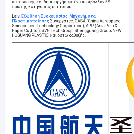
κατασκευής και δημιουργήσαμε ένα περιβάλλον 6S
πρώτης κατηγορίας επί τόπου.
Laiyi
Εξώθηση Συσκευασίας Μηχανήματα
Πλαστικοποίησης
Συνεργάτες: CASA (China Aerospace
Science and Technology Corporation), APP (Asia Pulp &
Paper Co.,Ltd.), SVG Tech Group, Shengguang Group, NEW
HUGUANG PLASTIC, και ούτω καθεξής.
Σπίτι
Η Jiangsu Laiyi Packing Machinery Co., Ltd ιδρύθηκε το
Προϊόντα
2007 και μετακόμισε στην επαρχία Jintan το 2015. The
new factory with enlarged scale and advanced
Περίπου εμείς
technology has improved its brand influence and become