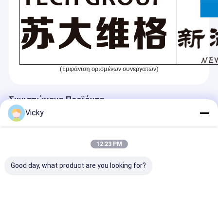
Μηχανή επιστρώματος εξώθησης
στρώσης με ακονισμό, μαζί με περισσότερους εταίρους,
θα δημιουργήσουμε ένα καλύτερο μέλλον μέσω πιο
έξυπνων, πιο αποδοτικών και πιο αξιόπιστων λύσεων.
μηχάνημα επίστρωσης του χαρτιού
Πλαισιωμένη διπλάσιο μηχανή τοποθέτησης σε στρώματα
(
)
Εμφάνιση ορισμένων συνεργατών
Μέρη μηχανών ελασματοποίησης
Φγμένη λειωμένο μέταλλο μηχανή υφάσματος
Συνιστώμενα Προϊόντα
Vicky
12:23 PM
Good day, what product are you looking for?
Μηχανή
Μηχανή
China Top Fac
πλαστικοποίησης
πλαστικοποίησης
Μηχανή
εξώθησης χάρτινου
υγρής ασηπτικής
πλαστικοποί
κυπέλλου & μπολ
συσκευασίας
εξώθησης χαρ