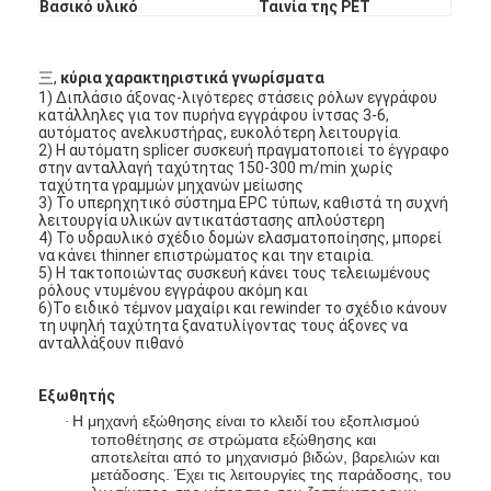
Βασικό υλικό
Ταινία της PET
三,
κύρια χαρακτηριστικά γνωρίσματα
1) Διπλάσιο άξονας-λιγότερες στάσεις ρόλων εγγράφου
κατάλληλες για τον πυρήνα εγγράφου ίντσας 3-6,
αυτόματος ανελκυστήρας, ευκολότερη λειτουργία.
2) Η αυτόματη splicer συσκευή πραγματοποιεί το έγγραφο
στην ανταλλαγή ταχύτητας 150-300 m/min χωρίς
ταχύτητα γραμμών μηχανών μείωσης
3) Το υπερηχητικό σύστημα EPC τύπων, καθιστά τη συχνή
λειτουργία υλικών αντικατάστασης απλούστερη
4) Το υδραυλικό σχέδιο δομών ελασματοποίησης, μπορεί
να κάνει thinner επιστρώματος και την εταιρία.
5) Η τακτοποιώντας συσκευή κάνει τους τελειωμένους
ρόλους ντυμένου εγγράφου ακόμη και
6)Το ειδικό τέμνον μαχαίρι και rewinder το σχέδιο κάνουν
τη υψηλή ταχύτητα ξανατυλίγοντας τους άξονες να
ανταλλάξουν πιθανό
Σπίτι
Εξωθητής
Προϊόντα
Η μηχανή εξώθησης είναι το κλειδί του εξοπλισμού
·
τοποθέτησης σε στρώματα εξώθησης και
αποτελείται από το μηχανισμό βιδών, βαρελιών και
Περίπου εμείς
μετάδοσης. Έχει τις λειτουργίες της παράδοσης, του