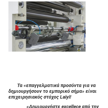
Μηχανή επιστρώματος εξώθησης
μηχάνημα επίστρωσης του χαρτιού
Πλαισιωμένη διπλάσιο μηχανή τοποθέτησης σε στρώματα
Μέρη μηχανών ελασματοποίησης
Φγμένη λειωμένο μέταλλο μηχανή υφάσματος
Τα «επαγγελματικά προσόντα για να
δημιουργήσουν το εμπορικό σήμα» είναι
επιχειρησιακός στόχος Laiyi!
«Δημιουργήστε excellece από την