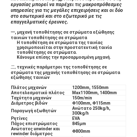
εργασίας μπορεί να παρέχει τις μακροπρόθεσμες
υπηρεσίες για τις μεγάλες επιχειρήσεις και οι δύο
στο εσωτερικό και στο εξωτερικό με τις
επαγγελματικές έρευνες.
一, μηχανή τοποθέτησης σε στρώματα εξώθησης
ταινιών τοποθέτησης σε στρώματα
Η τοποθέτηση σε στρώματα της ταινίας
χρησιμοποιείται στην προστατευτική ταινία
τοποθέτησης σε στρώματα.
Κάνουμε επίσης την προσαρμοσμένη μηχανή.
二,
τεχνικές παράμετροι της τοποθέτησης σε
στρώματα της μηχανής τοποθέτησης σε στρώματα
εξώθησης ταινιών
Πλάτος μηχανών
1200mm, 1550mm
Αποτελεσματικό πλάτος
Max1100mm, 1400mm
Ταχύτητα μηχανών
150m/min
Διάμετρος βιδών
Φ100mm, Φ115mm
Ανώτατο 250kg/h,
Παραγωγή εξωθητών
300kg/h
Ρητίνες
EVA
Πάχος επιστρώματος
845μm
Ανώτατες unwinder και
Φ800mm
rewinder διάμετρος