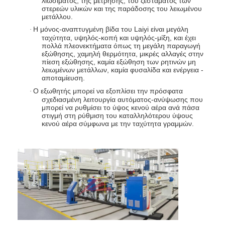
λιωσίματος, της μέτρησης, του ζεστάματος των
στερεών υλικών και της παράδοσης του λειωμένου
Γύρος εργοστασίων
μετάλλου.
Η μόνος-αναπτυγμένη βίδα του Laiyi είναι μεγάλη
·
Ποιοτικός έλεγχος
ταχύτητα, υψηλός-κοπή και υψηλός-μίξη, και έχει
πολλά πλεονεκτήματα όπως τη μεγάλη παραγωγή
Μας ελάτε σε επαφή με
εξώθησης, χαμηλή θερμότητα, μικρές αλλαγές στην
πίεση εξώθησης, καμία εξώθηση των ρητινών μη
λειωμένων μετάλλων, καμία φυσαλίδα και ενέργεια -
Νέα
αποταμίευση.
Ο εξωθητής μπορεί να εξοπλίσει την πρόσφατα
·
σχεδιασμένη λειτουργία αυτόματος-ανύψωσης που
μπορεί να ρυθμίσει το ύψος κενού αέρα ανά πάσα
στιγμή στη ρύθμιση του καταλληλότερου ύψους
Μηχανή ελασματοποίησης επιστρώματος εξώθησης
κενού αέρα σύμφωνα με την ταχύτητα γραμμών.
Μηχανή τοποθέτησης σε στρώματα εξώθησης
μηχανή τοποθέτησης σε στρώματα ταινιών
πλαστική μηχανή ελασματοποίησης
Μηχανή ελασματοποίησης επιστρώματος