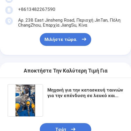
+8613482267590
Αρ. 238 East Jinsheng Road, Περιοχή JinTan, Πόλη
ChangZhou, Επαρχία JiangSu, Κίνα
Μιλήστε τώρα.
Αποκτήστε Την Καλύτερη Τιμή Για
Μηχανή για την κατασκευή ταινιών
για την επένδυση σε λευκό και
μπλε
Τσάτ