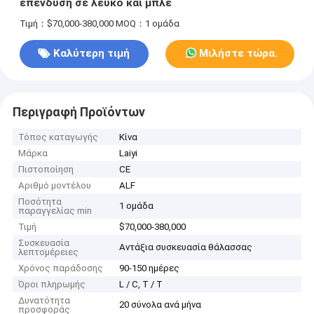
επένδυση σε λευκό και μπλε
Τιμή：$70,000-380,000
MOQ：1 ομάδα
Καλύτερη τιμή
Μιλήστε τώρα.
Περιγραφή Προϊόντων
Τόπος καταγωγής
Κίνα
Μάρκα
Laiyi
Πιστοποίηση
CE
Αριθμό μοντέλου
ALF
Ποσότητα
1 ομάδα
παραγγελίας min
Τιμή
$70,000-380,000
Συσκευασία
Αντάξια συσκευασία θάλασσας
λεπτομέρειες
Χρόνος παράδοσης
90-150 ημέρες
Όροι πληρωμής
L / C, T / T
Δυνατότητα
20 σύνολα ανά μήνα
προσφοράς