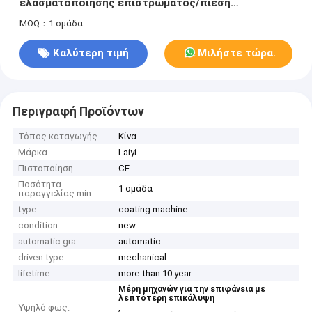
ελασματοποίησης επιστρώματος/πίεση
ανθεκτικός στη θερμότητα
MOQ：1 ομάδα
Καλύτερη τιμή
Μιλήστε τώρα.
Περιγραφή Προϊόντων
Τόπος καταγωγής
Κίνα
Μάρκα
Laiyi
Πιστοποίηση
CE
Ποσότητα
1 ομάδα
παραγγελίας min
type
coating machine
condition
new
automatic gra
automatic
driven type
mechanical
lifetime
more than 10 year
Μέρη μηχανών για την επιφάνεια με
λεπτότερη επικάλυψη
Υψηλό φως:
,