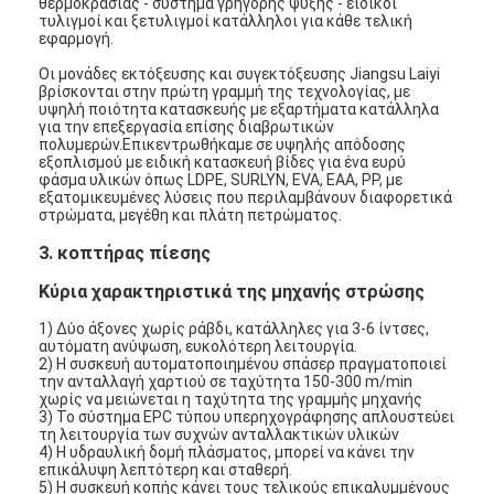
θερμοκρασίας - σύστημα γρήγορης ψύξης - ειδικοί
τυλιγμοί και ξετυλιγμοί κατάλληλοι για κάθε τελική
εφαρμογή.
Οι μονάδες εκτόξευσης και συγεκτόξευσης Jiangsu Laiyi
βρίσκονται στην πρώτη γραμμή της τεχνολογίας, με
υψηλή ποιότητα κατασκευής με εξαρτήματα κατάλληλα
για την επεξεργασία επίσης διαβρωτικών
πολυμερών.Επικεντρωθήκαμε σε υψηλής απόδοσης
εξοπλισμού με ειδική κατασκευή βίδες για ένα ευρύ
φάσμα υλικών όπως LDPE, SURLYN, EVA, EAA, PP, με
εξατομικευμένες λύσεις που περιλαμβάνουν διαφορετικά
στρώματα, μεγέθη και πλάτη πετρώματος.
3. κοπτήρας πίεσης
Κύρια χαρακτηριστικά της μηχανής στρώσης
1) Δύο άξονες χωρίς ράβδι, κατάλληλες για 3-6 ίντσες,
αυτόματη ανύψωση, ευκολότερη λειτουργία.
2) Η συσκευή αυτοματοποιημένου σπάσερ πραγματοποιεί
την ανταλλαγή χαρτιού σε ταχύτητα 150-300 m/min
χωρίς να μειώνεται η ταχύτητα της γραμμής μηχανής
3) Το σύστημα EPC τύπου υπερηχογράφησης απλουστεύει
τη λειτουργία των συχνών ανταλλακτικών υλικών
4) Η υδραυλική δομή πλάσματος, μπορεί να κάνει την
επικάλυψη λεπτότερη και σταθερή.
5) Η συσκευή κοπής κάνει τους τελικούς επικαλυμμένους