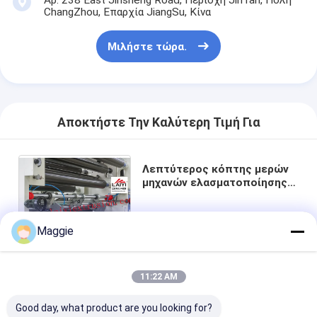
ChangZhou, Επαρχία JiangSu, Κίνα
Γύρος εργοστασίων
Ποιοτικός έλεγχος
Μιλήστε τώρα.
Μας ελάτε σε επαφή με
Νέα
Αποκτήστε Την Καλύτερη Τιμή Για
Λεπτύτερος κόπτης μερών
Μηχανή ελασματοποίησης επιστρώματος εξώθησης
μηχανών ελασματοποίησης
επιστρώματος/πίεση
Μηχανή τοποθέτησης σε στρώματα εξώθησης
ανθεκτικός στη θερμότητα
Maggie
μηχανή τοποθέτησης σε στρώματα ταινιών
πλαστική μηχανή ελασματοποίησης
Τσάτ
11:22 AM
Μηχανή ελασματοποίησης επιστρώματος
Good day, what product are you looking for?