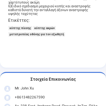
χαρτότυπους ακόμη
6)Ειδικό σχεδιασμό μαχαιριού κοπής και αναστροφής
καθιστά δυνατή την ανταλλαγή άξονων αναστροφής
υψηλής ταχύτητας
Ετικέττες:
κόπτης πίεσης
κόπτης ακρών
μετατροπέας οθόνης για τον εξωθητή
Στοιχεία Επικοινωνίας
Σπίτι
Mr. John Xu
Προϊόντα
+8613482267590
Περίπου εμείς
Αρ. 238 East Jinsheng Road, Περιοχή JinTan, Πόλη