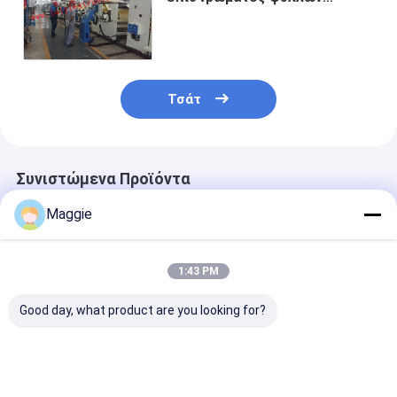
λειωμένων μετάλλων
παπουτσιών για τον πυρήνα
εγγράφου ίντσας 3-6
Τσάτ
Συνιστώμενα Προϊόντα
Maggie
1:43 PM
Good day, what product are you looking for?
Μηχανή
Μηχανή
Αυτόματος
αυτοματοποιημένης
αυτοματοποίησης
Εξωθητικός
στρώσης 300m/min
διπλής όψης PE
Λαμιναριστής
1100mm πλάτος
επίστρωσης
400kg/h Μηχα