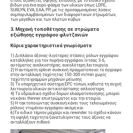
στους εξωθητές υψηλής επίδοσης με το ειδικό σχέδιο
βιδών για ένα ευρύ φάσμα των υλικών όπως LDPE,
SURLYN, EVA, EAA, PP, με τις προσαρμοσμένες λύσεις
συμπεριλαμβανομένων των διαφορετικών στρωμάτων,
των μεγεθών και των πλατών κύβων.
3. Μηχανή τοποθέτησης σε στρώματα
εξώθησης εγγράφου φλυτζανιών
Κύρια χαρακτηριστικά γνωρίσματα
1) Διπλάσιο άξονας-λιγότερες στάσεις ρόλων εγγράφου
κατάλληλες για τον πυρήνα εγγράφου ίντσας 3-6,
αυτόματος ανελκυστήρας, ευκολότερη λειτουργία.
2) Η αυτόματη splicer συσκευή πραγματοποιεί το έγγραφο
στην ανταλλαγή ταχύτητας 150-300 m/min χωρίς
ταχύτητα γραμμών μηχανών μείωσης
3) Το υπερηχητικό σύστημα EPC τύπων, καθιστά τη συχνή
λειτουργία υλικών αντικατάστασης απλούστερη
4) Το υδραυλικό σχέδιο δομών ελασματοποίησης, μπορεί
να κάνει thinner επιστρώματος και την εταιρία.
Σπίτι
5) Η τακτοποιώντας συσκευή κάνει τους τελειωμένους
ρόλους ντυμένου εγγράφου ακόμη και
Προϊόντα
6)Το ειδικό τέμνον μαχαίρι και rewinder το σχέδιο κάνουν
τη υψηλή ταχύτητα ξανατυλίγοντας τους άξονες να
ανταλλάξουν πιθανό
Περίπου εμείς