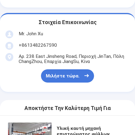
Μηχανή επιστρώματος εξώθησης
μηχάνημα επίστρωσης του χαρτιού
Στοιχεία Επικοινωνίας
Πλαισιωμένη διπλάσιο μηχανή τοποθέτησης σε στρώματα
Mr. John Xu
Μέρη μηχανών ελασματοποίησης
+8613482267590
Αρ. 238 East Jinsheng Road, Περιοχή JinTan, Πόλη
Φγμένη λειωμένο μέταλλο μηχανή υφάσματος
ChangZhou, Επαρχία JiangSu, Κίνα
Μιλήστε τώρα.
Αποκτήστε Την Καλύτερη Τιμή Για
Υλική καυτή μηχανή
επιστρώματος φύλλων