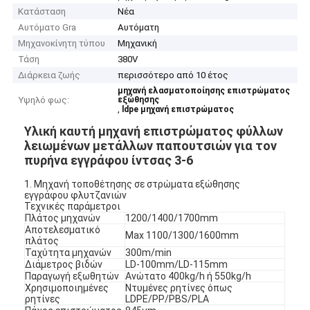
Κατάσταση
Νέα
Αυτόματο Gra
Αυτόματη
Μηχανοκίνητη τύπου
Μηχανική
Τάση
380V
Διάρκεια ζωής
περισσότερο από 10 έτος
μηχανή ελασματοποίησης επιστρώματος
Υψηλό φως:
εξώθησης
,
ldpe μηχανή επιστρώματος
Υλική καυτή μηχανή επιστρώματος φύλλων
λειωμένων μετάλλων παπουτσιών για τον
πυρήνα εγγράφου ίντσας 3-6
1. Μηχανή τοποθέτησης σε στρώματα εξώθησης
εγγράφου φλυτζανιών
Τεχνικές παράμετροι
Πλάτος μηχανών
1200/1400/1700mm
Αποτελεσματικό
Max 1100/1300/1600mm
πλάτος
Ταχύτητα μηχανών
300m/min
Διάμετρος βιδών
LD-100mm/LD-115mm
Παραγωγή εξωθητών
Ανώτατο 400kg/h ή 550kg/h
Χρησιμοποιημένες
Ντυμένες ρητίνες όπως
ρητίνες
LDPE/PP/PBS/PLA