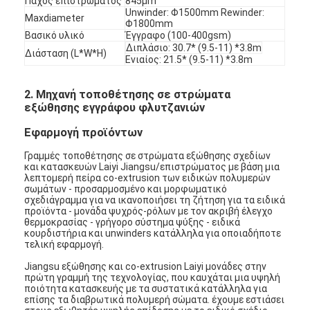
Πάχος επιστρώματος
845μm
Unwinder: Φ1500mm Rewinder:
Maxdiameter
Φ1800mm
Βασικό υλικό
Έγγραφο (100-400gsm)
Διπλάσιο: 30.7* (9.5-11) *3.8m
Διάσταση (L*W*H)
Ενιαίος: 21.5* (9.5-11) *3.8m
2. Μηχανή τοποθέτησης σε στρώματα
εξώθησης εγγράφου φλυτζανιών
Εφαρμογή προϊόντων
Γραμμές τοποθέτησης σε στρώματα εξώθησης σχεδίων
και κατασκευών Laiyi Jiangsu/επιστρώματος με βάση μια
λεπτομερή πείρα co-extrusion των ειδικών πολυμερών
σωμάτων - προσαρμοσμένο και μορφωματικό
σχεδιάγραμμα για να ικανοποιήσει τη ζήτηση για τα ειδικά
προϊόντα - μονάδα ψυχρός-ρόλων με τον ακριβή έλεγχο
θερμοκρασίας - γρήγορο σύστημα ψύξης - ειδικά
κουρδιστήρια και unwinders κατάλληλα για οποιαδήποτε
τελική εφαρμογή.
Jiangsu εξώθησης και co-extrusion Laiyi μονάδες στην
πρώτη γραμμή της τεχνολογίας, που καυχάται μια υψηλή
ποιότητα κατασκευής με τα συστατικά κατάλληλα για
επίσης τα διαβρωτικά πολυμερή σώματα. έχουμε εστιάσει