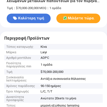
λειωμένων μετάλλων παπουτσιών για τον πυρήνα
εγγράφου ίντσας 3-6
Τιμή：$70,000-200,000
MOQ：1 ομάδα
Καλύτερη τιμή
Μιλήστε τώρα.
Περιγραφή Προϊόντων
Τόπος καταγωγής
Κίνα
Μάρκα
Laiyi
Αριθμό μοντέλου
ADPC
Ποσότητα
1 ομάδα
παραγγελίας min
Τιμή
$70,000-200,000
Συσκευασία
Αντάξια συσκευασία θάλασσας
λεπτομέρειες
Χρόνος παράδοσης
90-150 ημέρες
Όροι πληρωμής
L/C, T/T
Δυνατότητα
Ανώτατο 20sets το μήνα
προσφοράς
Τύπος
μηχανή εξώθησης lamiatng