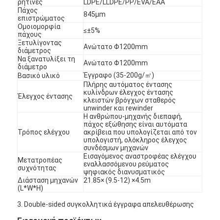
ρητίνες
LDPE/LLDPE/PP/EVA/EAA
Πάχος
845μm
επιστρώματος
Ομοιομορφία
≤±5%
πάχους
Ξετυλίγοντας
Ανώτατο Φ1200mm
διάμετρος
Να ξανατυλίξει τη
Ανώτατο Φ1200mm
διάμετρο
Έγγραφο (35-200g/㎡)
Βασικό υλικό
Πλήρης αυτόματος έντασης
κυλίνδρων έλεγχος έντασης
Έλεγχος έντασης
κλειστών βρόγχων σταθερός
unwinder και rewinder
Η ανθρώπου-μηχανής διεπαφή,
πάχος εξώθησης είναι αυτόματα
Τρόπος ελέγχου
ακρίβεια που υπολογίζεται από τον
υπολογιστή, ολόκληρος έλεγχος
συνδέσμων μηχανών
Εισαγόμενος αναστροφέας ελέγχου
Μετατροπέας
εναλλασσόμενου ρεύματος
συχνότητας
ψηφιακός διανυσματικός
Διάσταση μηχανών
21.85× (9.5-12) ×4.5m
(L*W*H)
3. Double-sided συγκολλητικά έγγραφα απελευθέρωσης