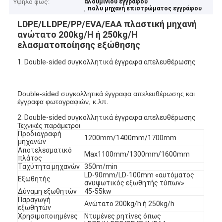
Υψηλό φως:
αλουμινίου εγγράφου
,
πολυ μηχανή επιστρώματος εγγράφου
LDPE/LLDPE/PP/EVA/EAA πλαστική μηχανή
ανώτατο 200kg/H ή 250kg/H
ελασματοποίησης εξώθησης
1. Double-sided συγκολλητικά έγγραφα απελευθέρωσης
Double-sided συγκολλητικά έγγραφα απελευθέρωσης και
έγγραφα φωτογραφιών, κ.λπ.
2. Double-sided συγκολλητικά έγγραφα απελευθέρωσης
Τεχνικές παράμετροι
Προδιαγραφή
1200mm/1400mm/1700mm
μηχανών
Αποτελεσματικό
Max1100mm/1300mm/1600mm
πλάτος
Ταχύτητα μηχανών
350m/min
LD-90mm/LD-100mm «αυτόματος
Εξωθητής
ανυψωτικός εξωθητής τύπων»
Δύναμη εξωθητών
45-55kw
Παραγωγή
Ανώτατο 200kg/h ή 250kg/h
εξωθητών
Χρησιμοποιημένες
Ντυμένες ρητίνες όπως