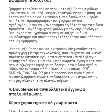
Εφαρμογή προϊόντων
Γραμμές τοποθέτησης σε στρώματα εξώθησης σχεδίων
και κατασκευών Laiyi Jiangsu/επιστρώματος με βάση μια
λεπτομερή πείρα co-extrusion των ειδικών πολυμερών
σωμάτων - προσαρμοσμένο και μορφωματικό
σχεδιάγραμμα για να ικανοποιήσει τη ζήτηση για τα ειδικά
προϊόντα - μονάδα ψυχρός-ρόλων με τον ακριβή έλεγχο
θερμοκρασίας - γρήγορο σύστημα ψύξης - ειδικά
κουρδιστήρια και unwinders κατάλληλα για οποιαδήποτε
τελική εφαρμογή.
Jiangsu εξώθησης και co-extrusion Laiyi μονάδες στην
πρώτη γραμμή της τεχνολογίας, που καυχάται μια υψηλή
ποιότητα κατασκευής με τα συστατικά κατάλληλα για
επίσης τα διαβρωτικά πολυμερή σώματα. έχουμε εστιάσει
στους εξωθητές υψηλής επίδοσης με το ειδικό σχέδιο
βιδών για ένα ευρύ φάσμα των υλικών όπως LDPE,
SURLYN, EVA, EAA, PP, με τις προσαρμοσμένες λύσεις
συμπεριλαμβανομένων των διαφορετικών στρωμάτων,
των μεγεθών και των πλατών κύβων.
Σπίτι
4. Double-sided συγκολλητικά έγγραφα
απελευθέρωσης
Προϊόντα
Κύρια χαρακτηριστικά γνωρίσματα
Περίπου εμείς
1) Διπλάσιο άξονας-λιγότερες στάσεις ρόλων εγγράφου