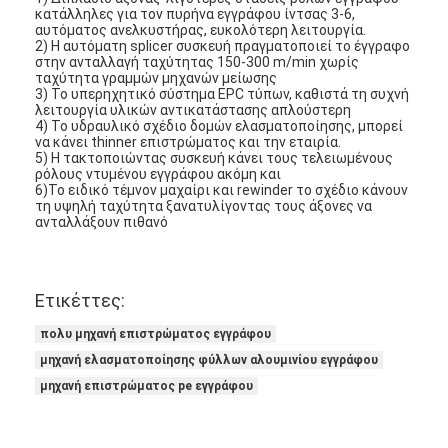
κατάλληλες για τον πυρήνα εγγράφου ίντσας 3-6,
Γύρος εργοστασίων
αυτόματος ανελκυστήρας, ευκολότερη λειτουργία.
2) Η αυτόματη splicer συσκευή πραγματοποιεί το έγγραφο
στην ανταλλαγή ταχύτητας 150-300 m/min χωρίς
Ποιοτικός έλεγχος
ταχύτητα γραμμών μηχανών μείωσης
3) Το υπερηχητικό σύστημα EPC τύπων, καθιστά τη συχνή
Μας ελάτε σε επαφή με
λειτουργία υλικών αντικατάστασης απλούστερη
4) Το υδραυλικό σχέδιο δομών ελασματοποίησης, μπορεί
να κάνει thinner επιστρώματος και την εταιρία.
Νέα
5) Η τακτοποιώντας συσκευή κάνει τους τελειωμένους
ρόλους ντυμένου εγγράφου ακόμη και
6)Το ειδικό τέμνον μαχαίρι και rewinder το σχέδιο κάνουν
τη υψηλή ταχύτητα ξανατυλίγοντας τους άξονες να
ανταλλάξουν πιθανό
Μηχανή ελασματοποίησης επιστρώματος εξώθησης
Μηχανή τοποθέτησης σε στρώματα εξώθησης
Ετικέττες:
μηχανή τοποθέτησης σε στρώματα ταινιών
πολυ μηχανή επιστρώματος εγγράφου
μηχανή ελασματοποίησης φύλλων αλουμινίου εγγράφου
πλαστική μηχανή ελασματοποίησης
μηχανή επιστρώματος pe εγγράφου
Μηχανή ελασματοποίησης επιστρώματος