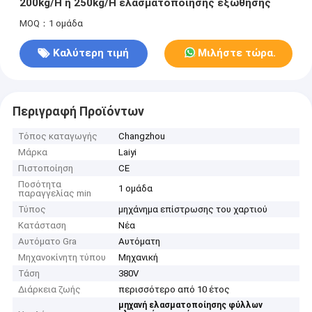
200kg/H ή 250kg/H ελασματοποίησης εξώθησης
MOQ：1 ομάδα
Καλύτερη τιμή
Μιλήστε τώρα.
Περιγραφή Προϊόντων
Τόπος καταγωγής
Changzhou
Μάρκα
Laiyi
Πιστοποίηση
CE
Ποσότητα
1 ομάδα
παραγγελίας min
Τύπος
μηχάνημα επίστρωσης του χαρτιού
Κατάσταση
Νέα
Αυτόματο Gra
Αυτόματη
Μηχανοκίνητη τύπου
Μηχανική
Τάση
380V
Διάρκεια ζωής
περισσότερο από 10 έτος
μηχανή ελασματοποίησης φύλλων