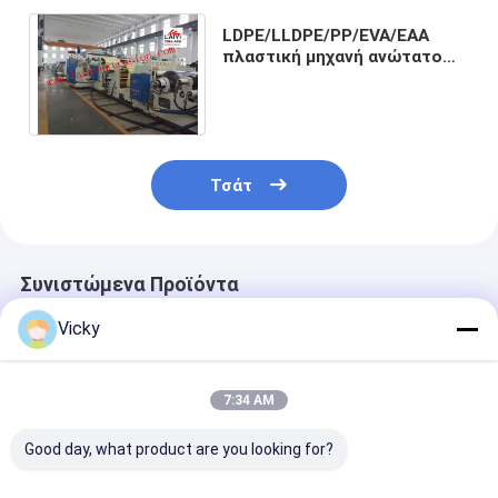
LDPE/LLDPE/PP/EVA/EAA
πλαστική μηχανή ανώτατο
200kg/H ή 250kg/H
ελασματοποίησης εξώθησης
Τσάτ
Συνιστώμενα Προϊόντα
Vicky
7:34 AM
Good day, what product are you looking for?