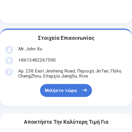
Μηχανή επιστρώματος εξώθησης
μηχάνημα επίστρωσης του χαρτιού
Πλαισιωμένη διπλάσιο μηχανή τοποθέτησης σε στρώματα
Στοιχεία Επικοινωνίας
Μέρη μηχανών ελασματοποίησης
Mr. John Xu
Φγμένη λειωμένο μέταλλο μηχανή υφάσματος
+8613482267590
Αρ. 238 East Jinsheng Road, Περιοχή JinTan, Πόλη
ChangZhou, Επαρχία JiangSu, Κίνα
Μιλήστε τώρα.
Αποκτήστε Την Καλύτερη Τιμή Για