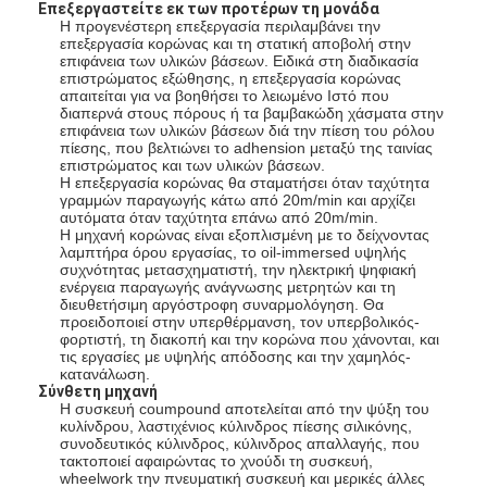
Επεξεργαστείτε εκ των προτέρων τη μονάδα
Γύρος εργοστασίων
Η προγενέστερη επεξεργασία περιλαμβάνει την
επεξεργασία κορώνας και τη στατική αποβολή στην
επιφάνεια των υλικών βάσεων. Ειδικά στη διαδικασία
Ποιοτικός έλεγχος
επιστρώματος εξώθησης, η επεξεργασία κορώνας
απαιτείται για να βοηθήσει το λειωμένο Ιστό που
διαπερνά στους πόρους ή τα βαμβακώδη χάσματα στην
Μας ελάτε σε επαφή με
επιφάνεια των υλικών βάσεων διά την πίεση του ρόλου
πίεσης, που βελτιώνει το adhension μεταξύ της ταινίας
Νέα
επιστρώματος και των υλικών βάσεων.
Η επεξεργασία κορώνας θα σταματήσει όταν ταχύτητα
γραμμών παραγωγής κάτω από 20m/min και αρχίζει
αυτόματα όταν ταχύτητα επάνω από 20m/min.
Η μηχανή κορώνας είναι εξοπλισμένη με το δείχνοντας
λαμπτήρα όρου εργασίας, το oil-immersed υψηλής
Μηχανή ελασματοποίησης επιστρώματος εξώθησης
συχνότητας μετασχηματιστή, την ηλεκτρική ψηφιακή
ενέργεια παραγωγής ανάγνωσης μετρητών και τη
διευθετήσιμη αργόστροφη συναρμολόγηση. Θα
Μηχανή τοποθέτησης σε στρώματα εξώθησης
προειδοποιεί στην υπερθέρμανση, τον υπερβολικός-
φορτιστή, τη διακοπή και την κορώνα που χάνονται, και
μηχανή τοποθέτησης σε στρώματα ταινιών
τις εργασίες με υψηλής απόδοσης και την χαμηλός-
κατανάλωση.
Σύνθετη μηχανή
πλαστική μηχανή ελασματοποίησης
Η συσκευή coumpound αποτελείται από την ψύξη του
κυλίνδρου, λαστιχένιος κύλινδρος πίεσης σιλικόνης,
συνοδευτικός κύλινδρος, κύλινδρος απαλλαγής, που
Μηχανή ελασματοποίησης επιστρώματος
τακτοποιεί αφαιρώντας το χνούδι τη συσκευή,
wheelwork την πνευματική συσκευή και μερικές άλλες