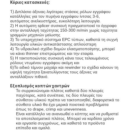
Κύριες κατασκευές:
1)
Διπλάσιο άξονας-λιγότερες στάσεις ρόλων εγγράφου
κατάλληλες για τον πυρήνα εγγράφου ίντσας 3-6,
αυτόματος ανελκυστήρας, ευκολότερη λειτουργία.
2) Η αυτόματη splicer συσκευή πραγματοποιεί το έγγραφο
στην ανταλλαγή ταχύτητας 150-300 m/min χωρίς ταχύτητα
γραμμών μηχανών μείωσης
3) Το υπερηχητικό σύστημα EPC τύπων, καθιστά τη συχνή
λειτουργία υλικών αντικατάστασης απλούστερη
4) Το υδραυλικό σχέδιο δομών ελασματοποίησης, μπορεί
να κάνει thinner επιστρώματος και την εταιρία.
5) Η τακτοποιώντας συσκευή κάνει τους τελειωμένους
ρόλους ντυμένου εγγράφου ακόμη και
6)Το ειδικό τέμνον μαχαίρι και rewinder το σχέδιο κάνουν τη
υψηλή ταχύτητα ξανατυλίγοντας τους άξονες να
ανταλλάξουν πιθανό.
Εξοπλισμός κοπτών χαντρών
Το συρρικνώνομαι-πλάτος καθιστά δύο πλευρές
παχύτερες, κατά συνέπεια, τις δύο πλευρές του
Σπίτι
σύνθετου υλικού πρέπει να τακτοποιηθεί, διαφορετικά το
σύνθετο υλικό θα έχει μερικά ποιοτικά προβλήματα
όπως το drape, crimp και unevenness.
Προϊόντα
Είναι κατάλληλο να ανανεωθεί ο κόπτης και να ρυθμιστεί
το αποτελεσματικό πλάτος. Μπορεί να κερδίσει χρόνο
Περίπου εμείς
και εργασία συγχρόνως, και καθιστά τα προϊόντα
επίπεδα και ομαλά.