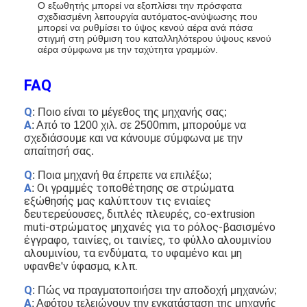
Ο εξωθητής μπορεί να εξοπλίσει την πρόσφατα
σχεδιασμένη λειτουργία αυτόματος-ανύψωσης που
μπορεί να ρυθμίσει το ύψος κενού αέρα ανά πάσα
στιγμή στη ρύθμιση του καταλληλότερου ύψους κενού
αέρα σύμφωνα με την ταχύτητα γραμμών.
FAQ
Q
: Ποιο είναι το μέγεθος της μηχανής σας;
Α
: Από το 1200 χιλ. σε 2500mm, μπορούμε να
σχεδιάσουμε και να κάνουμε σύμφωνα με την
απαίτησή σας.
Q
: Ποια μηχανή θα έπρεπε να επιλέξω;
Α
Οι γραμμές τοποθέτησης σε στρώματα
:
εξώθησής μας καλύπτουν τις ενιαίες
δευτερεύουσες, διπλές πλευρές, co-extrusion
muti-στρώματος μηχανές για το ρόλος-βασισμένο
έγγραφο, ταινίες, οι ταινίες, το φύλλο αλουμινίου
αλουμινίου, τα ενδύματα, το υφαμένο και μη
υφανθε'ν ύφασμα, κ.λπ.
Q
: Πώς να πραγματοποιήσει την αποδοχή μηχανών;
Α
: Αφότου τελειώνουν την εγκατάσταση της μηχανής