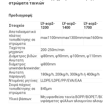
στρώματα ταινιών
Προδιαγραφή:
LY-acp2-
LY-acp2-
LY-acp2-
LY-
Στοιχείο
1200
1400
1700
22
Αποτελεσματικό
πλάτος
max1100mm
max1300mm
max1600mm
ma
τοποθέτησης σε
στρώματα:
Ταχύτητα
200-250m/min
μηχανών:
Διάμετρος βιδών:
φ80mm, φ90mm, φ100mm, φ110mm
Ανώτατη
διάμετρος
φ800mm
unwinder&rewinder:
Ανώτατη
180kg/h, 200kg/h, 300kg/h ή 400kg/h
παραγωγή:
Ντυμένες ρητίνες:
LLDPE/LDPE/PP/EVA/EAA
Σειρά πάχους
τοποθέτησης σε
845μm
στρώματα:
Μη υφανθείσα ταινία BOPP/BOPET/BOPA, κ.
Υλικό βάσεων:
υφάσματος φύλλων αλουμινίου αλουμινίου