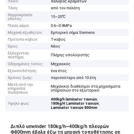
Υλικό:
Χάλυβας κραμάτων
Τάση:
από τον πελάτη
Θερμοκρασία
15~25℃
ύδατος:
Πίεση αέρα:
0.6~0.9MPa
Μηχανή εξωθητών:
Εμπορικό σήμα Siemens
Πρότυπο κύβων:
Τ-κύβος
Όρος:
Νέος
Ελέγχοντας
Πλήρης υπολογιστής
σύστημα:
Οδηγημένος τύπος:
Μηχανικός
Εξουσιοδότηση:
ένα έτος
Χρόνος ζωής:
περισσότερο από 10 έτη
Μετά από την
Μηχανικοί διαθέσιμοι στα μηχανήματα
υπηρεσία
υπηρεσιών στο εξωτερικό
πωλήσεων:
,
400kg/h laminator ταινιών
Υψηλό φως:
,
180kg/H Laminator ταινιών
Laminator ταινιών 800mm
Διπλό unwinder 180kg/h~400kg/h πλευρών
Φ800mm έβαλε έξω τη μηχανή τοποθέτησης σε