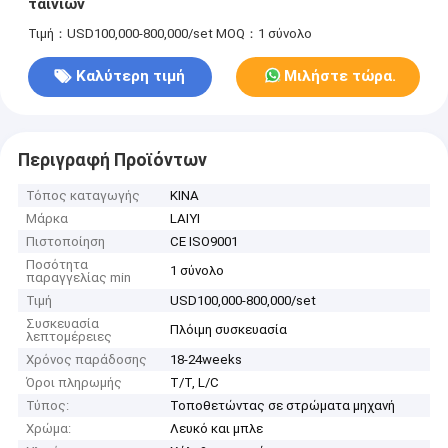
ταινιών
Τιμή：USD100,000-800,000/set
MOQ：1 σύνολο
Καλύτερη τιμή
Μιλήστε τώρα.
Περιγραφή Προϊόντων
Τόπος καταγωγής
ΚΙΝΑ
Μάρκα
LAIYI
Πιστοποίηση
CE ISO9001
Ποσότητα
1 σύνολο
παραγγελίας min
Τιμή
USD100,000-800,000/set
Συσκευασία
Πλόιμη συσκευασία
λεπτομέρειες
Χρόνος παράδοσης
18-24weeks
Όροι πληρωμής
T/T, L/C
Τύπος:
Τοποθετώντας σε στρώματα μηχανή
Χρώμα:
Λευκό και μπλε