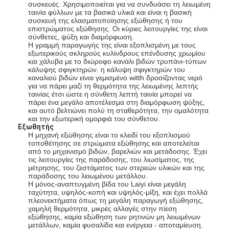
συσκευές. Χρησιμοποιείται για να συνδυάσει τη λειωμένη
Μηχανή επιστρώματος εξώθησης
ταινία φύλλων με τα βασικά υλικά και είναι η βασική
συσκευή της ελασματοποίησης εξώθησης ή του
επιστρώματος εξώθησης. Οι κύριες λειτουργίες της είναι
μηχάνημα επίστρωσης του χαρτιού
σύνθετες, ψύξη και διαμόρφωση.
Η γραμμή παραγωγής της είναι εξοπλισμένη με τους
Πλαισιωμένη διπλάσιο μηχανή τοποθέτησης σε στρώματα
εξωτερικούς σκληρούς κυλίνδρους επένδυσης χρωμίου
και χάλυβα με το διώροφο κανάλι βιδών τρυπάνι-τύπων
κάλυψης σφιγκτηρών. η κάλυψη σφιγκτηρών του
Μέρη μηχανών ελασματοποίησης
καναλιού βιδών είναι γεμισμένο witth δροσίζοντας νερό
για να πάρει μαζί τη θερμότητα της λειωμένης λεπτής
ταινίας έτσι ώστε η σύνθετη λεπτή ταινία μπορεί να
Φγμένη λειωμένο μέταλλο μηχανή υφάσματος
πάρει ένα μεγάλο αποτέλεσμα στη διαμόρφωση ψύξης,
και αυτό βελτιώνει πολύ τη σταθερότητα, την ομαλότητα
και την εξωτερική ομορφιά του σύνθετου.
Εξωθητής
Η μηχανή εξώθησης είναι το κλειδί του εξοπλισμού
τοποθέτησης σε στρώματα εξώθησης και αποτελείται
από το μηχανισμό βιδών, βαρελιών και μετάδοσης. Έχει
τις λειτουργίες της παράδοσης, του λιωσίματος, της
μέτρησης, του ζεστάματος των στερεών υλικών και της
παράδοσης του λειωμένου μετάλλου.
Η μόνος-αναπτυγμένη βίδα του Laiyi είναι μεγάλη
ταχύτητα, υψηλός-κοπή και υψηλός-μίξη, και έχει πολλά
πλεονεκτήματα όπως τη μεγάλη παραγωγή εξώθησης,
χαμηλή θερμότητα, μικρές αλλαγές στην πίεση
εξώθησης, καμία εξώθηση των ρητινών μη λειωμένων
μετάλλων, καμία φυσαλίδα και ενέργεια - αποταμίευση.