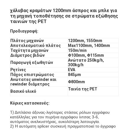
χάλυβας κραμάτων 1200mm άσπρος και μπλε για
τη μηχανή τοποθέτησης σε στρώματα εξώθησης
ταινιών της PET
Προδιαγραφή:
Πλάτος μηχανών
1200mm, 1550mm
Αποτελεσματικό πλάτος
Max1100mm, 1400mm
Ταχύτητα μηχανών
150m/min
Διάμετρος βιδών
Φ100mm, Φ115mm
Ανώτατο 250kg/h,
Παραγωγή εξωθητών
300kg/h
Ρητίνες
EVA
Πάχος επιστρώματος
845μm
Ανώτατες unwinder και
Φ800mm
rewinder διάμετρος
Ταινία της PET
Βασικό υλικό
Κύριες κατασκευές:
1)
Διπλάσιο άξονας-λιγότερες στάσεις ρόλων εγγράφου
κατάλληλες για τον πυρήνα εγγράφου ίντσας 3-6,
αυτόματος ανελκυστήρας, ευκολότερη λειτουργία.
2) Η αυτόματη splicer συσκευή πραγματοποιεί το έγγραφο