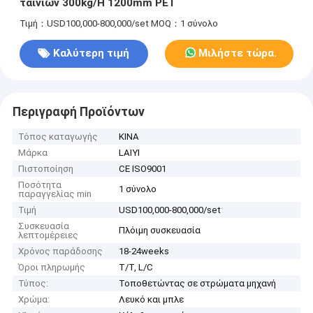
ταινιών 300kg/H 1200mm PET
Τιμή：USD100,000-800,000/set
MOQ：1 σύνολο
Καλύτερη τιμή
Μιλήστε τώρα.
Περιγραφή Προϊόντων
Τόπος καταγωγής
ΚΙΝΑ
Μάρκα
LAIYI
Πιστοποίηση
CE ISO9001
Ποσότητα
1 σύνολο
παραγγελίας min
Τιμή
USD100,000-800,000/set
Συσκευασία
Πλόιμη συσκευασία
λεπτομέρειες
Χρόνος παράδοσης
18-24weeks
Όροι πληρωμής
T/T, L/C
Τύπος:
Τοποθετώντας σε στρώματα μηχανή
Χρώμα:
Λευκό και μπλε