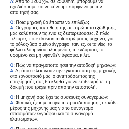
Α
: Από το 1200 χιλ. σε 2500mm, μπορούμε να
σχεδιάσουμε και να κάνουμε σύμφωνα με την
απαίτησή σας.
Q
: Ποια μηχανή θα έπρεπε να επιλέξω;
Α
:
Οι γραμμές τοποθέτησης σε στρώματα εξώθησής
μας καλύπτουν τις ενιαίες δευτερεύουσες, διπλές
πλευρές, co-extrusion muti-στρώματος μηχανές για
το ρόλος-βασισμένο έγγραφο, ταινίες, οι ταινίες, το
φύλλο αλουμινίου αλουμινίου, τα ενδύματα, το
υφαμένο και μη υφανθε'ν ύφασμα, κ.λπ.
Q
: Πώς να πραγματοποιήσει την αποδοχή μηχανών;
Α
: Αφότου τελειώνουν την εγκατάσταση της μηχανής
στο εργοστάσιό μας, ο αντιπρόσωπος της
επιχείρησής σας θα κληθεί για να επιθεωρήσει τη
δοκιμή που τρέχει πριν από την αποστολή.
Q
: Η μηχανή σας έχει τις συσκευές συναγερμών;
Α
: Φυσικά, έχουμε τα φω'τα προειδοποίησης σε κάθε
μέρος της μηχανής μας για το συναγερμό
σπασιμάτων εγγράφου και το συναγερμό
ελαττωμάτων.