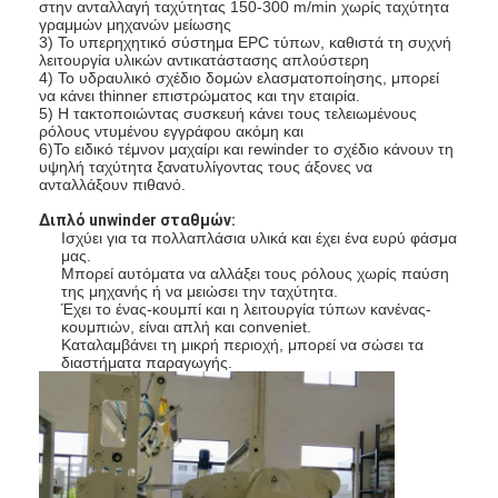
στην ανταλλαγή ταχύτητας 150-300 m/min χωρίς ταχύτητα
γραμμών μηχανών μείωσης
3) Το υπερηχητικό σύστημα EPC τύπων, καθιστά τη συχνή
λειτουργία υλικών αντικατάστασης απλούστερη
4) Το υδραυλικό σχέδιο δομών ελασματοποίησης, μπορεί
να κάνει thinner επιστρώματος και την εταιρία.
5) Η τακτοποιώντας συσκευή κάνει τους τελειωμένους
ρόλους ντυμένου εγγράφου ακόμη και
6)Το ειδικό τέμνον μαχαίρι και rewinder το σχέδιο κάνουν τη
υψηλή ταχύτητα ξανατυλίγοντας τους άξονες να
ανταλλάξουν πιθανό.
Διπλό unwinder σταθμών:
Ισχύει για τα πολλαπλάσια υλικά και έχει ένα ευρύ φάσμα
μας.
Μπορεί αυτόματα να αλλάξει τους ρόλους χωρίς παύση
της μηχανής ή να μειώσει την ταχύτητα.
Έχει το ένας-κουμπί και η λειτουργία τύπων κανένας-
κουμπιών, είναι απλή και conveniet.
Καταλαμβάνει τη μικρή περιοχή, μπορεί να σώσει τα
διαστήματα παραγωγής.
Σπίτι
Προϊόντα
Περίπου εμείς