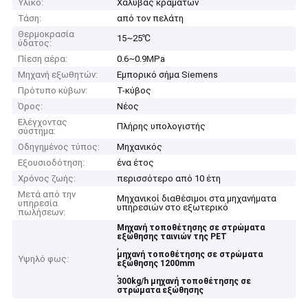
Υλικό:
Χάλυβας κραμάτων
Τάση:
από τον πελάτη
Θερμοκρασία
15~25℃
ύδατος:
Πίεση αέρα:
0.6~0.9MPa
Μηχανή εξωθητών:
Εμπορικό σήμα Siemens
Πρότυπο κύβων:
Τ-κύβος
Όρος:
Νέος
Ελέγχοντας
Πλήρης υπολογιστής
σύστημα:
Οδηγημένος τύπος:
Μηχανικός
Εξουσιοδότηση:
ένα έτος
Χρόνος ζωής:
περισσότερο από 10 έτη
Μετά από την
Μηχανικοί διαθέσιμοι στα μηχανήματα
υπηρεσία
υπηρεσιών στο εξωτερικό
πωλήσεων:
Μηχανή τοποθέτησης σε στρώματα
εξώθησης ταινιών της PET
,
μηχανή τοποθέτησης σε στρώματα
Υψηλό φως:
εξώθησης 1200mm
,
300kg/h μηχανή τοποθέτησης σε
στρώματα εξώθησης