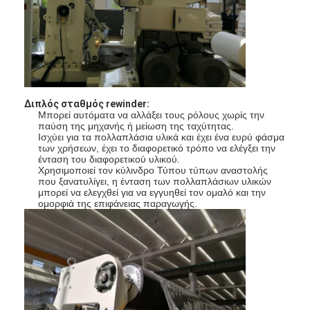
Γύρος εργοστασίων
Ποιοτικός έλεγχος
Μας ελάτε σε επαφή με
Διπλός σταθμός rewinder:
Νέα
Μπορεί αυτόματα να αλλάξει τους ρόλους χωρίς την
παύση της μηχανής ή μείωση της ταχύτητας.
Ισχύει για τα πολλαπλάσια υλικά και έχει ένα ευρύ φάσμα
των χρήσεων, έχει το διαφορετικό τρόπο να ελέγξει την
ένταση του διαφορετικού υλικού.
Μηχανή ελασματοποίησης επιστρώματος εξώθησης
Χρησιμοποιεί τον κύλινδρο Τύπου τύπων αναστολής
που ξανατυλίγει, η ένταση των πολλαπλάσιων υλικών
μπορεί να ελεγχθεί για να εγγυηθεί τον ομαλό και την
Μηχανή τοποθέτησης σε στρώματα εξώθησης
ομορφιά της επιφάνειας παραγωγής.
μηχανή τοποθέτησης σε στρώματα ταινιών
πλαστική μηχανή ελασματοποίησης
Μηχανή ελασματοποίησης επιστρώματος