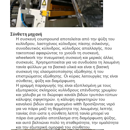
Μηχανή επιστρώματος εξώθησης
μηχάνημα επίστρωσης του χαρτιού
Πλαισιωμένη διπλάσιο μηχανή τοποθέτησης σε στρώματα
Σύνθετη μηχανή
Η συσκευή coumpound αποτελείται από την ψύξη του
Μέρη μηχανών ελασματοποίησης
κυλίνδρου, λαστιχένιος κύλινδρος πίεσης σιλικόνης,
συνοδευτικός κύλινδρος, κύλινδρος απαλλαγής, που
τακτοποιεί αφαιρώντας το χνούδι τη συσκευή,
Φγμένη λειωμένο μέταλλο μηχανή υφάσματος
wheelwork την πνευματική συσκευή και μερικές άλλες
συσκευές. Χρησιμοποιείται για να συνδυάσει τη λειωμένη
ταινία φύλλων με τα βασικά υλικά και είναι η βασική
συσκευή της ελασματοποίησης εξώθησης ή του
επιστρώματος εξώθησης. Οι κύριες λειτουργίες της είναι
σύνθετες, ψύξη και διαμόρφωση.
Η γραμμή παραγωγής της είναι εξοπλισμένη με τους
εξωτερικούς σκληρούς κυλίνδρους επένδυσης χρωμίου
και χάλυβα με το διώροφο κανάλι βιδών τρυπάνι-τύπων
κάλυψης σφιγκτηρών. η κάλυψη σφιγκτηρών του
καναλιού βιδών είναι γεμισμένο witth δροσίζοντας νερό
για να πάρει μαζί τη θερμότητα της λειωμένης λεπτής
ταινίας έτσι ώστε η σύνθετη λεπτή ταινία μπορεί να
πάρει ένα μεγάλο αποτέλεσμα στη διαμόρφωση ψύξης,
και αυτό βελτιώνει πολύ τη σταθερότητα, την ομαλότητα
και την εξωτερική ομορφιά του σύνθετου.