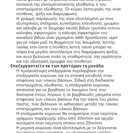
συσκευή της ελασματοποίησης εξώθησης ή του
Γύρος εργοστασίων
επιστρώματος εξώθησης. Οι κύριες λειτουργίες της είναι
σύνθετες, ψύξη και διαμόρφωση.
Η γραμμή παραγωγής της είναι εξοπλισμένη με τους
Ποιοτικός έλεγχος
εξωτερικούς σκληρούς κυλίνδρους επένδυσης χρωμίου
και χάλυβα με το διώροφο κανάλι βιδών τρυπάνι-τύπων
Μας ελάτε σε επαφή με
κάλυψης σφιγκτηρών. η κάλυψη σφιγκτηρών του
καναλιού βιδών είναι γεμισμένο witth δροσίζοντας νερό
για να πάρει μαζί τη θερμότητα της λειωμένης λεπτής
Νέα
ταινίας έτσι ώστε η σύνθετη λεπτή ταινία μπορεί να
πάρει ένα μεγάλο αποτέλεσμα στη διαμόρφωση ψύξης,
και αυτό βελτιώνει πολύ τη σταθερότητα, την ομαλότητα
και την εξωτερική ομορφιά του σύνθετου.
Επεξεργαστείτε εκ των προτέρων τη μονάδα
Η προγενέστερη επεξεργασία περιλαμβάνει την
Μηχανή ελασματοποίησης επιστρώματος εξώθησης
επεξεργασία κορώνας και τη στατική αποβολή στην
επιφάνεια των υλικών βάσεων. Ειδικά στη διαδικασία
Μηχανή τοποθέτησης σε στρώματα εξώθησης
επιστρώματος εξώθησης, η επεξεργασία κορώνας
απαιτείται για να βοηθήσει το λειωμένο Ιστό που
διαπερνά στους πόρους ή τα βαμβακώδη χάσματα στην
μηχανή τοποθέτησης σε στρώματα ταινιών
επιφάνεια των υλικών βάσεων διά την πίεση του ρόλου
πίεσης, που βελτιώνει το adhension μεταξύ της ταινίας
επιστρώματος και των υλικών βάσεων.
πλαστική μηχανή ελασματοποίησης
Η επεξεργασία κορώνας θα σταματήσει όταν ταχύτητα
γραμμών παραγωγής κάτω από 20m/min και αρχίζει
αυτόματα όταν ταχύτητα επάνω από 20m/min.
Μηχανή ελασματοποίησης επιστρώματος
Η μηχανή κορώνας είναι εξοπλισμένη με το δείχνοντας
λαμπτήρα όρου εργασίας, το oil-immersed υψηλής