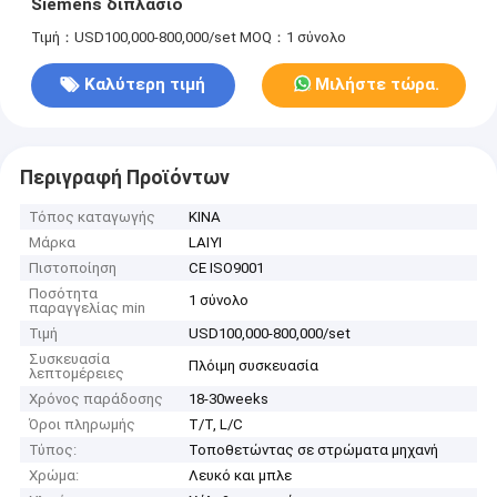
Siemens διπλάσιο
Τιμή：USD100,000-800,000/set
MOQ：1 σύνολο
Καλύτερη τιμή
Μιλήστε τώρα.
Περιγραφή Προϊόντων
Τόπος καταγωγής
ΚΙΝΑ
Μάρκα
LAIYI
Πιστοποίηση
CE ISO9001
Ποσότητα
1 σύνολο
παραγγελίας min
Τιμή
USD100,000-800,000/set
Συσκευασία
Πλόιμη συσκευασία
λεπτομέρειες
Χρόνος παράδοσης
18-30weeks
Όροι πληρωμής
T/T, L/C
Τύπος:
Τοποθετώντας σε στρώματα μηχανή
Χρώμα:
Λευκό και μπλε