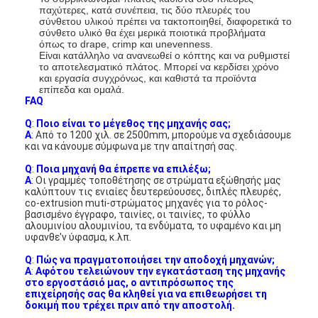
παχύτερες, κατά συνέπεια, τις δύο πλευρές του
σύνθετου υλικού πρέπει να τακτοποιηθεί, διαφορετικά το
σύνθετο υλικό θα έχει μερικά ποιοτικά προβλήματα
όπως το drape, crimp και unevenness.
Είναι κατάλληλο να ανανεωθεί ο κόπτης και να ρυθμιστεί
το αποτελεσματικό πλάτος. Μπορεί να κερδίσει χρόνο
και εργασία συγχρόνως, και καθιστά τα προϊόντα
επίπεδα και ομαλά.
FAQ
Q
:
Ποιο είναι το μέγεθος της μηχανής σας;
Α
:
Από το 1200 χιλ. σε 2500mm, μπορούμε να σχεδιάσουμε
και να κάνουμε σύμφωνα με την απαίτησή σας.
Q
:
Ποια μηχανή θα έπρεπε να επιλέξω;
Α
:
Οι γραμμές τοποθέτησης σε στρώματα εξώθησής μας
καλύπτουν τις ενιαίες δευτερεύουσες, διπλές πλευρές,
co-extrusion muti-στρώματος μηχανές για το ρόλος-
βασισμένο έγγραφο, ταινίες, οι ταινίες, το φύλλο
αλουμινίου αλουμινίου, τα ενδύματα, το υφαμένο και μη
υφανθε'ν ύφασμα, κ.λπ.
Q
:
Πώς να πραγματοποιήσει την αποδοχή μηχανών;
Α
:
Αφότου τελειώνουν την εγκατάσταση της μηχανής
στο εργοστάσιό μας, ο αντιπρόσωπος της
επιχείρησής σας θα κληθεί για να επιθεωρήσει τη
δοκιμή που τρέχει πριν από την αποστολή.