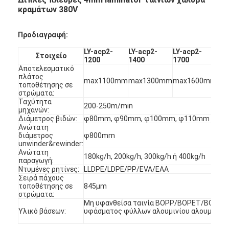
κραμάτων 380V
Προδιαγραφή:
LY-acp2-
LY-acp2-
LY-acp2-
LY-
Στοιχείο
1200
1400
1700
22
Αποτελεσματικό
πλάτος
max1100mm
max1300mm
max1600mm
ma
τοποθέτησης σε
στρώματα:
Ταχύτητα
200-250m/min
μηχανών:
Διάμετρος βιδών:
φ80mm, φ90mm, φ100mm, φ110mm
Ανώτατη
διάμετρος
φ800mm
unwinder&rewinder:
Ανώτατη
180kg/h, 200kg/h, 300kg/h ή 400kg/h
παραγωγή:
Ντυμένες ρητίνες:
LLDPE/LDPE/PP/EVA/EAA
Σειρά πάχους
τοποθέτησης σε
845μm
στρώματα:
Μη υφανθείσα ταινία BOPP/BOPET/BOPA, κ.
Υλικό βάσεων:
υφάσματος φύλλων αλουμινίου αλουμινίου