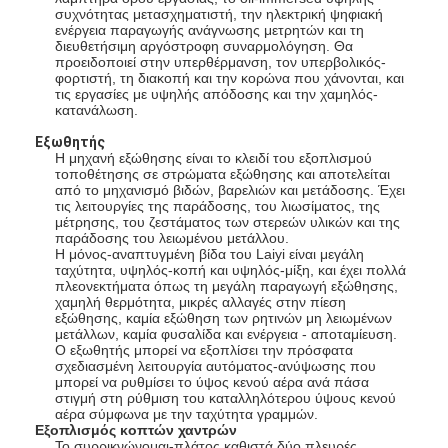
Μηχανή επιστρώματος εξώθησης
συχνότητας μετασχηματιστή, την ηλεκτρική ψηφιακή
ενέργεια παραγωγής ανάγνωσης μετρητών και τη
διευθετήσιμη αργόστροφη συναρμολόγηση. Θα
μηχάνημα επίστρωσης του χαρτιού
προειδοποιεί στην υπερθέρμανση, τον υπερβολικός-
φορτιστή, τη διακοπή και την κορώνα που χάνονται, και
τις εργασίες με υψηλής απόδοσης και την χαμηλός-
Πλαισιωμένη διπλάσιο μηχανή τοποθέτησης σε στρώματα
κατανάλωση.
Εξωθητής
Μέρη μηχανών ελασματοποίησης
Η μηχανή εξώθησης είναι το κλειδί του εξοπλισμού
τοποθέτησης σε στρώματα εξώθησης και αποτελείται
Φγμένη λειωμένο μέταλλο μηχανή υφάσματος
από το μηχανισμό βιδών, βαρελιών και μετάδοσης. Έχει
τις λειτουργίες της παράδοσης, του λιωσίματος, της
μέτρησης, του ζεστάματος των στερεών υλικών και της
παράδοσης του λειωμένου μετάλλου.
Η μόνος-αναπτυγμένη βίδα του Laiyi είναι μεγάλη
ταχύτητα, υψηλός-κοπή και υψηλός-μίξη, και έχει πολλά
πλεονεκτήματα όπως τη μεγάλη παραγωγή εξώθησης,
χαμηλή θερμότητα, μικρές αλλαγές στην πίεση
εξώθησης, καμία εξώθηση των ρητινών μη λειωμένων
μετάλλων, καμία φυσαλίδα και ενέργεια - αποταμίευση.
Ο εξωθητής μπορεί να εξοπλίσει την πρόσφατα
σχεδιασμένη λειτουργία αυτόματος-ανύψωσης που
μπορεί να ρυθμίσει το ύψος κενού αέρα ανά πάσα
στιγμή στη ρύθμιση του καταλληλότερου ύψους κενού
αέρα σύμφωνα με την ταχύτητα γραμμών.
Εξοπλισμός κοπτών χαντρών
Το συρρικνώνομαι-πλάτος καθιστά δύο πλευρές