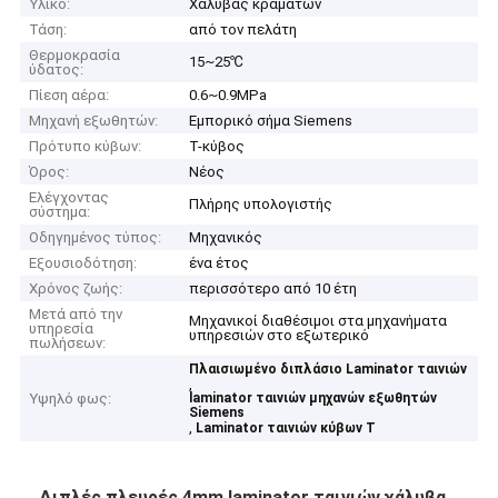
Υλικό:
Χάλυβας κραμάτων
Τάση:
από τον πελάτη
Θερμοκρασία
15~25℃
ύδατος:
Πίεση αέρα:
0.6~0.9MPa
Μηχανή εξωθητών:
Εμπορικό σήμα Siemens
Πρότυπο κύβων:
Τ-κύβος
Όρος:
Νέος
Ελέγχοντας
Πλήρης υπολογιστής
σύστημα:
Οδηγημένος τύπος:
Μηχανικός
Εξουσιοδότηση:
ένα έτος
Χρόνος ζωής:
περισσότερο από 10 έτη
Μετά από την
Μηχανικοί διαθέσιμοι στα μηχανήματα
υπηρεσία
υπηρεσιών στο εξωτερικό
πωλήσεων:
Πλαισιωμένο διπλάσιο Laminator ταινιών
,
Υψηλό φως:
laminator ταινιών μηχανών εξωθητών
Siemens
,
Laminator ταινιών κύβων Τ
Διπλές πλευρές 4mm laminator ταινιών χάλυβα