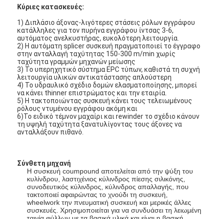
Κύριες κατασκευές:
1)
Διπλάσιο άξονας-λιγότερες στάσεις ρόλων εγγράφου
κατάλληλες για τον πυρήνα εγγράφου ίντσας 3-6,
αυτόματος ανελκυστήρας, ευκολότερη λειτουργία.
2) Η αυτόματη splicer συσκευή πραγματοποιεί το έγγραφο
στην ανταλλαγή ταχύτητας 150-300 m/min χωρίς
ταχύτητα γραμμών μηχανών μείωσης
3) Το υπερηχητικό σύστημα EPC τύπων, καθιστά τη συχνή
λειτουργία υλικών αντικατάστασης απλούστερη
4) Το υδραυλικό σχέδιο δομών ελασματοποίησης, μπορεί
να κάνει thinner επιστρώματος και την εταιρία.
5) Η τακτοποιώντας συσκευή κάνει τους τελειωμένους
ρόλους ντυμένου εγγράφου ακόμη και
6)Το ειδικό τέμνον μαχαίρι και rewinder το σχέδιο κάνουν
τη υψηλή ταχύτητα ξανατυλίγοντας τους άξονες να
ανταλλάξουν πιθανό.
Σπίτι
Σύνθετη μηχανή
Η συσκευή coumpound αποτελείται από την ψύξη του
κυλίνδρου, λαστιχένιος κύλινδρος πίεσης σιλικόνης,
Προϊόντα
συνοδευτικός κύλινδρος, κύλινδρος απαλλαγής, που
τακτοποιεί αφαιρώντας το χνούδι τη συσκευή,
wheelwork την πνευματική συσκευή και μερικές άλλες
Περίπου εμείς
συσκευές. Χρησιμοποιείται για να συνδυάσει τη λειωμένη
ταινία φύλλων με τα βασικά υλικά και είναι η βασική