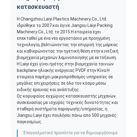
κατασκευαστή
Η Changzhou Laiyi Plastics Machinery Co., Ltd.
ιδρύθηκε το 2007 και έγινε Jiangsu Laiyi Packing
Machinery Co., Ltd. το 2015.Η εταιρεία έχει
επεκταθεί με ένα νέο εργοστάσιο με προηγμένη
τεχνολογία, βελτιώνοντας την επιρροή της μάρκας
και καθιερώνοντας την ηγετική θέση στην κινεζική
βιομηχανία μηχανών λαμινοποίησης με εκτόξευση.
Η Laiyi έχει γίνει ηγέτης στην βιομηχανία ταινιών
backplane ηλιακής ενέργειας PVDF στην Κίνα.Η
εταιρεία παρέχει μακροπρόθεσμες υπηρεσίες σε
μεγάλες επιχειρήσεις σε όλο τον κόσμο μέσω
ειδικής έρευνας και ανάπτυξης..
Ως κορυφαίος εγχώριος κατασκευαστής μηχανών
συσκευασίας με ισχυρές τεχνικές δυνατότητες και
σταθερά συστήματα παραγωγής/υπηρεσίας, η
Jiangsu Laiyi έχει πουλήσει πάνω από 500 μηχανές
παγκοσμίως.
"Επαγγελματικά προσόντα για να δημιουργήσουμε