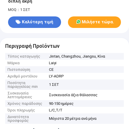
διπλή άκρη
MOQ：1 ΣΕΤ
Καλύτερη τιμή
Μιλήστε τώρα.
Περιγραφή Προϊόντων
Τόπος καταγωγής
Jintan, Changzhou, Jiangsu, Κίνα
Μάρκα
Laiyi
Πιστοποίηση
CE
Αριθμό μοντέλου
LY-ADRP
Ποσότητα
1 ΣΕΤ
παραγγελίας min
Συσκευασία
Συσκευασία άξια θάλασσας
λεπτομέρειες
Χρόνος παράδοσης
90-150 ημέρες
Όροι πληρωμής
L/C,T/T
Δυνατότητα
Μέγιστα 20 μέτρα ανά μήνα
προσφοράς