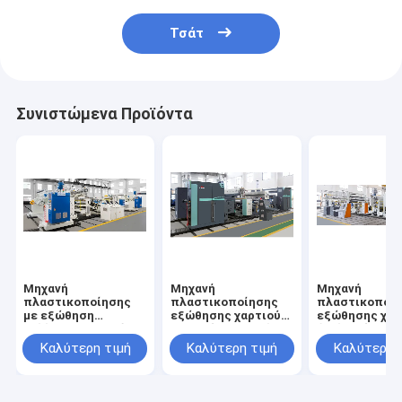
Τσάτ
Συνιστώμενα Προϊόντα
Μηχανή
Μηχανή
Μηχανή
πλαστικοποίησης
πλαστικοποίησης
πλαστικοποί
με εξώθηση
εξώθησης χαρτιού
εξώθησης χαρ
κολλητικής ταινίας
μονής όψης υψηλής
διπλής όψης
υψηλής αξίας
αξίας
απελευθέρωσ
Καλύτερη τιμή
Καλύτερη τιμή
Καλύτερη 
υψηλής αξίας