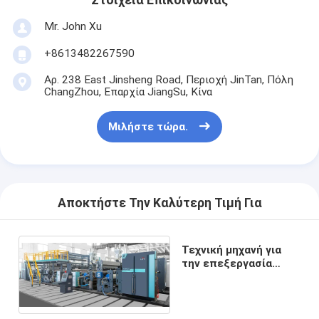
Mr. John Xu
+8613482267590
Αρ. 238 East Jinsheng Road, Περιοχή JinTan, Πόλη
ChangZhou, Επαρχία JiangSu, Κίνα
Μιλήστε τώρα.
Αποκτήστε Την Καλύτερη Τιμή Για
Τεχνική μηχανή για
την επεξεργασία
χαρτιού με διπλή
άκρη