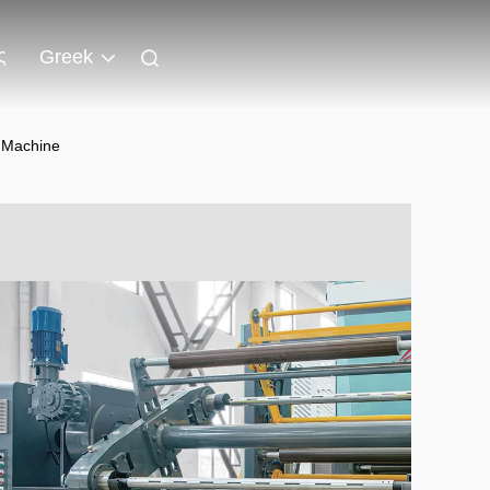
ς
Greek
 Machine