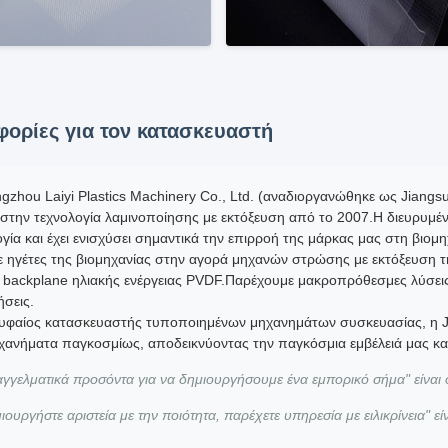
ορίες για τον κατασκευαστή
zhou Laiyi Plastics Machinery Co., Ltd. (αναδιοργανώθηκε ως Jiangsu 
 στην τεχνολογία λαμινοποίησης με εκτόξευση από το 2007.Η διευρυμ
ογία και έχει ενισχύσει σημαντικά την επιρροή της μάρκας μας στη βιο
ε ηγέτες της βιομηχανίας στην αγορά μηχανών στρώσης με εκτόξευση τη
ν backplane ηλιακής ενέργειας PVDF.Παρέχουμε μακροπρόθεσμες λύσεις 
ήσεις.
υφαίος κατασκευαστής τυποποιημένων μηχανημάτων συσκευασίας, η Jia
χανήματα παγκοσμίως, αποδεικνύοντας την παγκόσμια εμβέλειά μας και 
γγελματικά προσόντα για να δημιουργήσουμε ένα εμπορικό σήμα" είναι ο 
ιουργήστε αριστεία με την ποιότητα, παρέχετε υπηρεσία με ειλικρίνεια" εί