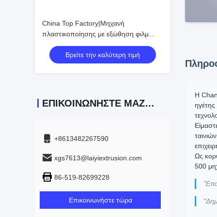
China Top Factory|Μηχανή
πλαστικοποίησης με εξώθηση φιλμ
απελευθέρωσης πλέγματος
Βρείτε την καλύτερη τιμή
Πληροφ
Η Chang
ΕΠΙΚΟΙΝΩΝΉΣΤΕ ΜΑΖΊ ΜΑΣ
ηγέτης
τεχνολ
Είμαστ
ταινιώ
+8613482267590
επιχειρ
Ως κορ
xgs7613@laiyiextrusion.com
500 μη
86-519-82699228
"Επα
Επικοινωνήστε τώρα
"Δημ