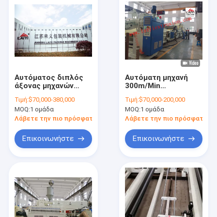
Αυτόματος διπλός
Αυτόματη μηχανή
άξονας μηχανών
300m/Min
τοποθέτησης σε
ελασματοποίησης
Τιμή:
$70,000-380,000
Τιμή:
$70,000-200,000
στρώματα εγγράφου
εγγράφου εξώθησης
MOQ:
1 ομάδα
MOQ:
1 ομάδα
απελευθέρωσης - ο
της EVA PP TPU PE
λιγότερος ρόλος
Λάβετε την πιο πρόσφατη τιμή
Λάβετε την πιο πρόσφατη τι
εγγράφου στέκεται
τον ενιαίο ενιαίο τ-
Επικοινωνήστε
Επικοινωνήστε
κύβο srew
Σπίτι
Προϊόντα
Περίπου εμείς