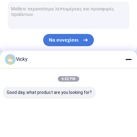
Μηχανή επιστρώματος εξώθησης
μηχάνημα επίστρωσης του χαρτιού
Πλαισιωμένη διπλάσιο μηχανή τοποθέτησης σε στρώματα
Να συνεχίσει
Μέρη μηχανών ελασματοποίησης
Φγμένη λειωμένο μέταλλο μηχανή υφάσματος
Vicky
Οι Κατηγορίες Μας
6:02 PM
Good day, what product are you looking for?
Μηχανή
Μηχανή
μηχανή
ελασματοποίησης
τοποθέτησης σε
τοποθέτησης
επιστρώματος
στρώματα
στρώματα ται
εξώθησης
εξώθησης