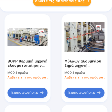
Δώστε τις απαιτήσεις σας
BOPP θερμική μηχανή
Φύλλων αλουμινίου
ελασματοποίησης
ξηρά μηχανή
εγγράφου ταινιών
ελασματοποίησης
MOQ:
1 ομάδα
MOQ:
1 ομάδα
αυτόματη για τις
εγγράφου ταινιών
Λάβετε την πιο πρόσφατη τιμή
Λάβετε την πιο πρόσφατη τι
πλαστικές ταινίες
αυτόματη με το
σχέδιο Rewinder
Επικοινωνήστε
Επικοινωνήστε