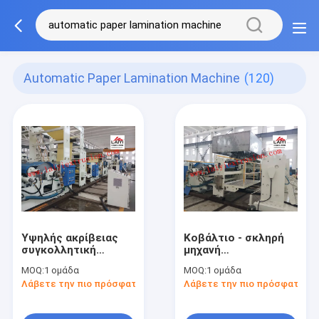
Automatic Paper Lamination Machine
(120)
Υψηλής ακρίβειας
Κοβάλτιο - σκληρή
συγκολλητική
μηχανή
δύναμη εξωθητών
ελασματοποίησης
MOQ:
1 ομάδα
MOQ:
1 ομάδα
μηχανών 45-55kw
εξώθησης, αυτόματη
Λάβετε την πιο πρόσφατη τιμή
Λάβετε την πιο πρόσφατη τι
ελασματοποίησης
μηχανή
εγγράφου
ελασματοποίησης
επιστρώματος
εγγράφου υψηλής