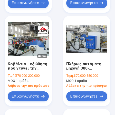
αυτόματη
αποδοτικότητας
Επικοινωνήστε
Επικοινωνήστε
Κοβάλτιο - εξώθηση
Πλήρως αυτόματη
που ντύνει την
μηχανή 300-
αυτόματη ανταλλαγή
350m/Min
Τιμή:
$70,000-200,000
Τιμή:
$70,000-380,000
ταχύτητας μηχανών
τοποθέτησης σε
MOQ:
1 ομάδα
MOQ:
1 ομάδα
150-300 M/Min
στρώματα εγγράφου
ελασματοποίησης
με τη σχισμή
Λάβετε την πιο πρόσφατη τιμή
Λάβετε την πιο πρόσφατη τι
εγγράφου
Επικοινωνήστε
Επικοινωνήστε