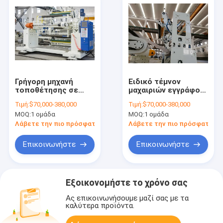
Γρήγορη μηχανή
Ειδικό τέμνον
τοποθέτησης σε
μαχαιριών εγγράφου
στρώματα εγγράφου
τοποθέτησης σε
Τιμή:
$70,000-380,000
Τιμή:
$70,000-380,000
ταχύτητας αυτόματη
στρώματα σχέδιο
MOQ:
1 ομάδα
MOQ:
1 ομάδα
με το υπερηχητικά
δομών
λευκό και το μπλε
ελασματοποίησης
Λάβετε την πιο πρόσφατη τιμή
Λάβετε την πιο πρόσφατη τι
συστημάτων EPC
μηχανών υδραυλικό
τύπων
Επικοινωνήστε
Επικοινωνήστε
Εξοικονομήστε το χρόνο σας
Ας επικοινωνήσουμε μαζί σας με τα
καλύτερα προϊόντα.