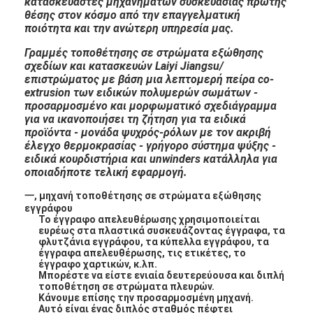
κατασκευαστές μηχανημάτων συσκευασίας πρώτης
θέσης στον κόσμο από την επαγγελματική
ποιότητα και την ανώτερη υπηρεσία μας.
Γραμμές τοποθέτησης σε στρώματα εξώθησης
σχεδίων και κατασκευών Laiyi Jiangsu/
επιστρώματος με βάση μια λεπτομερή πείρα co-
extrusion των ειδικών πολυμερών σωμάτων -
προσαρμοσμένο και μορφωματικό σχεδιάγραμμα
για να ικανοποιήσει τη ζήτηση για τα ειδικά
προϊόντα - μονάδα ψυχρός-ρόλων με τον ακριβή
έλεγχο θερμοκρασίας - γρήγορο σύστημα ψύξης -
ειδικά κουρδιστήρια και unwinders κατάλληλα για
οποιαδήποτε τελική εφαρμογή.
一, μηχανή τοποθέτησης σε στρώματα εξώθησης
εγγράφου
Το έγγραφο απελευθέρωσης χρησιμοποιείται
ευρέως στα πλαστικά συσκευάζοντας έγγραφα, τα
φλυτζάνια εγγράφου, τα κύπελλα εγγράφου, τα
έγγραφα απελευθέρωσης, τις ετικέτες, το
έγγραφο χαρτικών, κ.λπ.
Μπορέστε να είστε ενιαία δευτερεύουσα και διπλή
τοποθέτηση σε στρώματα πλευρών.
Κάνουμε επίσης την προσαρμοσμένη μηχανή.
Αυτό είναι ένας διπλός σταθμός πέφτει