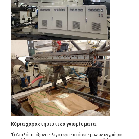
Υλικό βάσεων:
Έγγραφο (35-350gsm)
Γύρος εργοστασίων
Θερμοκρασία
προμηθευτών
15°-25°
νερού:
Ποιοτικός έλεγχος
Παροχή
ηλεκτρικού
380V-50Hz (3-phase καλώδιο 5)
Μας ελάτε σε επαφή με
ρεύματος:
Νέα
Μηχανή ελασματοποίησης επιστρώματος εξώθησης
Μηχανή τοποθέτησης σε στρώματα εξώθησης
μηχανή τοποθέτησης σε στρώματα ταινιών
πλαστική μηχανή ελασματοποίησης
Κύρια χαρακτηριστικά γνωρίσματα:
Μηχανή ελασματοποίησης επιστρώματος
1)
Διπλάσιο άξονας-λιγότερες στάσεις ρόλων εγγράφου