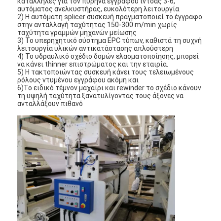
κατάλληλες για τον πυρήνα εγγράφου ίντσας 3-6,
Μηχανή επιστρώματος εξώθησης
αυτόματος ανελκυστήρας, ευκολότερη λειτουργία.
2) Η αυτόματη splicer συσκευή πραγματοποιεί το έγγραφο
στην ανταλλαγή ταχύτητας 150-300 m/min χωρίς
μηχάνημα επίστρωσης του χαρτιού
ταχύτητα γραμμών μηχανών μείωσης
3) Το υπερηχητικό σύστημα EPC τύπων, καθιστά τη συχνή
λειτουργία υλικών αντικατάστασης απλούστερη
Πλαισιωμένη διπλάσιο μηχανή τοποθέτησης σε στρώματα
4) Το υδραυλικό σχέδιο δομών ελασματοποίησης, μπορεί
να κάνει thinner επιστρώματος και την εταιρία.
Μέρη μηχανών ελασματοποίησης
5) Η τακτοποιώντας συσκευή κάνει τους τελειωμένους
ρόλους ντυμένου εγγράφου ακόμη και
6)Το ειδικό τέμνον μαχαίρι και rewinder το σχέδιο κάνουν
Φγμένη λειωμένο μέταλλο μηχανή υφάσματος
τη υψηλή ταχύτητα ξανατυλίγοντας τους άξονες να
ανταλλάξουν πιθανό