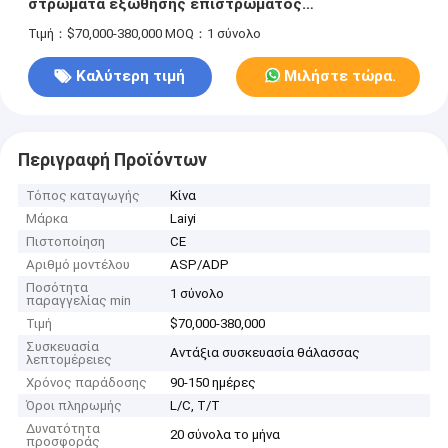
στρώματα εξώθησης επιστρώματος
LDPE/HDPE/EVA εγγράφου πλάτους 1600mm
Τιμή：$70,000-380,000
MOQ：1 σύνολο
Καλύτερη τιμή
Μιλήστε τώρα.
Περιγραφή Προϊόντων
Τόπος καταγωγής
Κίνα
Μάρκα
Laiyi
Πιστοποίηση
CE
Αριθμό μοντέλου
ASP/ADP
Ποσότητα
1 σύνολο
παραγγελίας min
Τιμή
$70,000-380,000
Συσκευασία
Αντάξια συσκευασία θάλασσας
λεπτομέρειες
Χρόνος παράδοσης
90-150 ημέρες
Όροι πληρωμής
L/C, T/T
Δυνατότητα
20 σύνολα το μήνα
προσφοράς