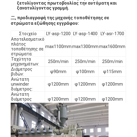
ξετυλίγοντας πρωτοβουλίας την αυτόματη και
ξανατυλίγοντας γραμμή.
二, προδιαγραφή της μηχανής τοποθέτησης σε
στρώματα εξώθησης εγγράφου:
Στοιχείο
LY-asp-1200
LY-asp-1400
LY-asr-1700
Αποτελεσματικό
πλάτος
max1100mm
max1300mm
max1600mm
τοποθέτησης σε
στρώματα:
Ταχύτητα
250m/min
250m/min
250m/min
μηχανημάτων:
Διάμετρος
φ90mm
φ100mm
φ115mm
βιδών:
Ανώτατη
unwinder
φ1200mm
φ1200mm
φ1200mm
διάμετρος:
Ανώτατη
διάμετρος
φ1200mm
φ1200mm
φ1200mm
Σπίτι
rewinder:
Ανώτατη
250kg/h ή 400kg/h
παραγωγή:
Προϊόντα
Ρητίνες:
LLDPE/LDPE/PP/EVA
Σειρά πάχους
Περίπου εμείς
τοποθέτησης σε
845μm
στρώματα: