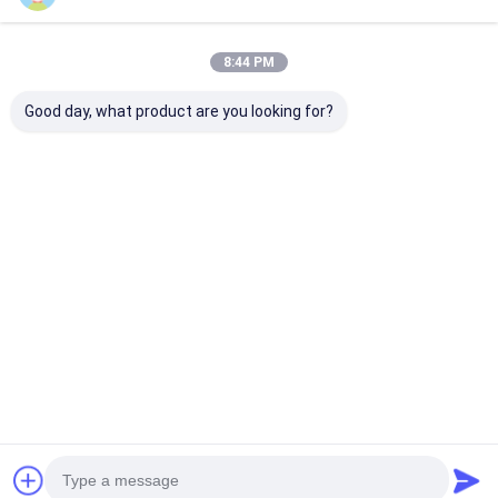
8:44 PM
Good day, what product are you looking for?
Μηχανή εκχύλισης
Κύβος μηχανών Τ
Υψηλής απόδ
μονοπλευρών
τοποθέτησης σε
μηχανή
χαρτιών με
στρώματα
στρωματοποί
εκχύλιση
χαρτονιού
επικαλύψεων
επιστρώματος
εξάντληση χα
Καλύτερη τιμή
Καλύτερη τιμή
Καλύτερη 
35gsm 1700mm
Max. Unwind R
LLDPE
Weight 2500 k
Αρχική
Περίπου
επαφή
Desktop
Σελίδα
εμείς
Site
Sitemap
Πολιτική απορρήτου
Ποιότητα
Μηχανή ελασματοποίησης επιστρώματος εξώθησης
Κίνα εργοστάσιο.Copyright © 2026 JIANGSU LAIYI PACKING
MACHINERY CO.,LTD.. All Rights Reserved.