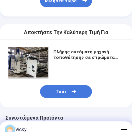
Μιλήστε τώρα.
Αποκτήστε Την Καλύτερη Τιμή Για
Πλήρης αυτόματη μηχανή
τοποθέτησης σε στρώματα
εξώθησης επιστρώματος
LDPE/HDPE/EVA εγγράφου
πλάτους 1600mm
Τσάτ
Συνιστώμενα Προϊόντα
Vicky