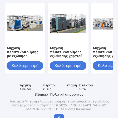
Μηχανή
Μηχανή
Μηχανή
πλαστικοποίησης
πλαστικοποίησης
πλαστικοποί
με εξώθηση
εξώθησης χαρτιού
εξώθησης χαρ
κολλητικής ταινίας
μονής όψης υψηλής
διπλής όψης
υψηλής αξίας
αξίας
απελευθέρωσ
Καλύτερη τιμή
Καλύτερη τιμή
Καλύτερη 
υψηλής αξίας
Αρχική
Περίπου
επαφή
Desktop
Σελίδα
εμείς
Site
Sitemap
Πολιτική απορρήτου
Ποιότητα
Μηχανή ελασματοποίησης επιστρώματος εξώθησης
Κίνα εργοστάσιο.Copyright © 2026 JIANGSU LAIYI PACKING
MACHINERY CO.,LTD.. All Rights Reserved.