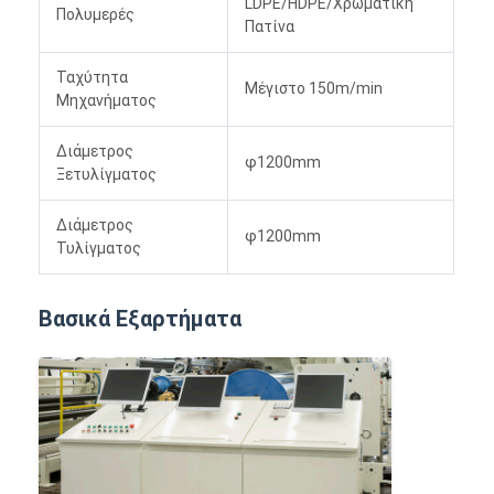
LDPE/HDPE/Χρωματική
Πολυμερές
Πατίνα
Ταχύτητα
Μέγιστο 150m/min
Μηχανήματος
Διάμετρος
φ1200mm
Ξετυλίγματος
Διάμετρος
φ1200mm
Τυλίγματος
Βασικά Εξαρτήματα