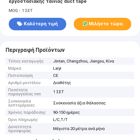
εργοστασιακής ταινίας duct tape
MOQ：1 ΣΕΤ
Καλύτερη τιμή
Μιλήστε τώρα.
Περιγραφή Προϊόντων
Τόπος καταγωγής
Jintan, Changzhou, Jiangsu, Κίνα
Μάρκα
Laiyi
Πιστοποίηση
CE
Αριθμό μοντέλου
Διαθέτης
Ποσότητα
1 ΣΕΤ
παραγγελίας min
Συσκευασία
Συσκευασία άξια θάλασσας
λεπτομέρειες
Χρόνος παράδοσης
90-150 ημέρες
Όροι πληρωμής
L/C,T/T
Δυνατότητα
Μέγιστα 20 μέτρα ανά μήνα
προσφοράς