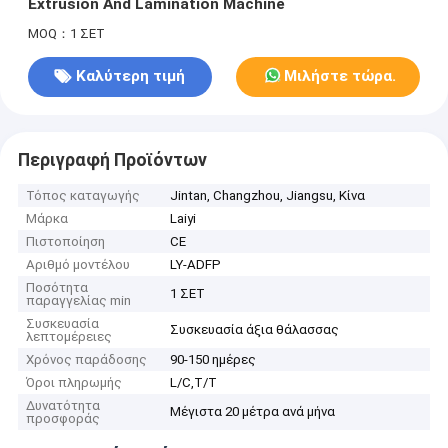
Extrusion And Lamination Machine
MOQ：1 ΣΕΤ
Καλύτερη τιμή
Μιλήστε τώρα.
Περιγραφή Προϊόντων
Τόπος καταγωγής
Jintan, Changzhou, Jiangsu, Κίνα
Μάρκα
Laiyi
Πιστοποίηση
CE
Αριθμό μοντέλου
LY-ADFP
Ποσότητα
1 ΣΕΤ
παραγγελίας min
Συσκευασία
Συσκευασία άξια θάλασσας
λεπτομέρειες
Χρόνος παράδοσης
90-150 ημέρες
Όροι πληρωμής
L/C,T/T
Δυνατότητα
Μέγιστα 20 μέτρα ανά μήνα
προσφοράς