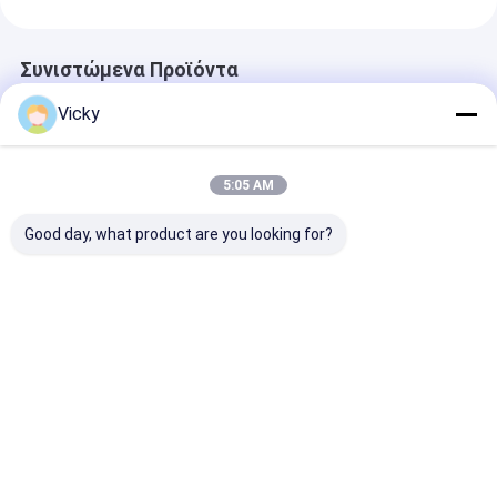
Συνιστώμενα Προϊόντα
Vicky
5:05 AM
Good day, what product are you looking for?
Μηχανή
Μηχανή
Μηχανή
πλαστικοποίησης
πλαστικοποίησης
πλαστικοποί
με εξώθηση
εξώθησης χαρτιού
εξώθησης χαρ
κολλητικής ταινίας
μονής όψης υψηλής
διπλής όψης
υψηλής αξίας
αξίας
απελευθέρωσ
Καλύτερη τιμή
Καλύτερη τιμή
Καλύτερη 
υψηλής αξίας
Αρχική
Περίπου
επαφή
Desktop
Σελίδα
εμείς
Site
Sitemap
Πολιτική απορρήτου