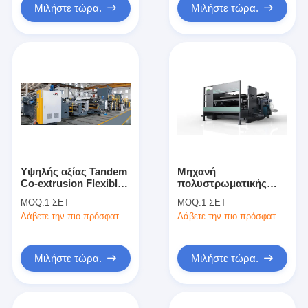
Μιλήστε τώρα.
Μιλήστε τώρα.
Υψηλής αξίας Tandem
Μηχανή
Co-extrusion Flexible
πολυστρωματικής
Package Extrusion
πολυστρωματικής
MOQ:
1 ΣΕΤ
MOQ:
1 ΣΕΤ
And Lamination
εξώθησης πολλαπλών
Λάβετε την πιο πρόσφατη τιμή
Λάβετε την πιο πρόσφατη τιμή
Machine
λειτουργιών υψηλής
αξίας
Μιλήστε τώρα.
Μιλήστε τώρα.