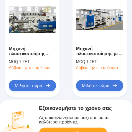
Μηχανή
Μηχανή
πλαστικοποίησης
πλαστικοποίησης με
θερμικής εξώθησης
εξώθηση κολλητικής
MOQ:
1 ΣΕΤ
MOQ:
1 ΣΕΤ
φιλμ υψηλής αξίας
ταινίας υψηλής αξίας
Λάβετε την πιο πρόσφατη τιμή
Λάβετε την πιο πρόσφατη τιμή
Μιλήστε τώρα.
Μιλήστε τώρα.
Εξοικονομήστε το χρόνο σας
Ας επικοινωνήσουμε μαζί σας με τα
καλύτερα προϊόντα.