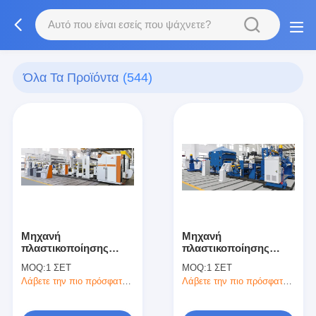
Όλα Τα Προϊόντα
(544)
Μηχανή
Μηχανή
πλαστικοποίησης
πλαστικοποίησης
εξώθησης χαρτιού
εξώθησης φιλμ
MOQ:
1 ΣΕΤ
MOQ:
1 ΣΕΤ
διπλής όψης με την
υψηλής αξίας
Λάβετε την πιο πρόσφατη τιμή
Λάβετε την πιο πρόσφατη τιμή
καλύτερη τιμή