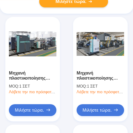
Μιλήστε τώρα.
Μηχανή
Μηχανή
πλαστικοποίησης
πλαστικοποίησης
εξώθησης χαρτιού
εξώθησης φιλμ
MOQ:
1 ΣΕΤ
MOQ:
1 ΣΕΤ
μονής όψης υψηλής
υψηλής αξίας υψηλής
Λάβετε την πιο πρόσφατη τιμή
Λάβετε την πιο πρόσφατη τιμή
αξίας
αξίας
Μιλήστε τώρα.
Μιλήστε τώρα.