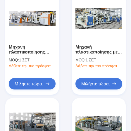
Μηχανή
Μηχανή
πλαστικοποίησης
πλαστικοποίησης με
εξώθησης χαρτιού
ευέλικτη συσκευασία
MOQ:
1 ΣΕΤ
MOQ:
1 ΣΕΤ
διπλής όψης
σε συνδυασμό με
Λάβετε την πιο πρόσφατη τιμή
Λάβετε την πιο πρόσφατη τιμή
απελευθέρωσης
εξώθηση υψηλής
υψηλής αξίας
αξίας
Μιλήστε τώρα.
Μιλήστε τώρα.
Σπίτι
Προϊόντα
Περίπου εμείς