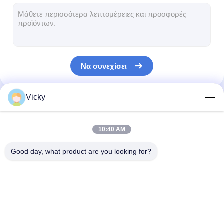
Μηχανή επιστρώματος εξώθησης
μηχάνημα επίστρωσης του χαρτιού
Πλαισιωμένη διπλάσιο μηχανή τοποθέτησης σε στρώματα
Να συνεχίσει
Μέρη μηχανών ελασματοποίησης
Φγμένη λειωμένο μέταλλο μηχανή υφάσματος
Vicky
Οι Κατηγορίες Μας
10:40 AM
Good day, what product are you looking for?
Μηχανή
Μηχανή τοποθέτησης
μηχανή τοποθ
ελασματοποίησης
σε στρώματα
σε στρώματα τ
επιστρώματος
εξώθησης
εξώθησης